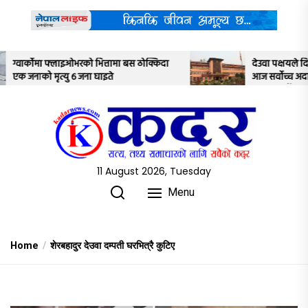
Skip
to
the
content
ठोक्किदा
देउवा पक्षयले दिएकोे पुनरावलोकन निवेदनमाथि
आज सर्वोच्च अदालतका तीन न्यायाधीशले
अध्ययन गर्ने
11 August 2026, Tuesday
Menu
Home
शेरबहादुर देउवा दम्पती घरभित्रै कुटिए