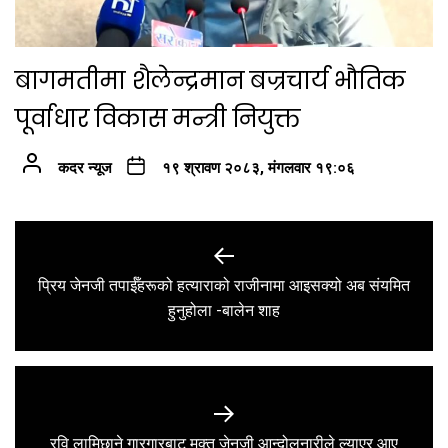
बागमतीमा शैलेन्द्रमान बज्रचार्य भौतिक
पूर्वाधार विकास मन्त्री नियुक्त
कदर न्यूज
१९ श्रावण २०८३, मंगलवार १९:०६
Post
navigation
प्रिय जेनजी तपाईँहरूको हत्याराको राजीनामा आइसक्यो अब संयमित
Previous
हुनुहोला -बालेन शाह
post:
Next
रवि लामिछाने गारगारबाट मुक्त जेनजी आन्दोलनारीले ल्याएर आए