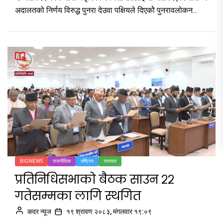
अदालतको निर्णय विरुद्ध पुनरा देउवा पक्षियले दिएकोे पुनरावलोकन...
BIGNEWS
राजनीतिक
राष्ट्रिय
समाचार
प्रतिनिधिसभाको बैठक साउन २२
गतेसम्मका लागि स्थगित
कदर न्यूज
१९ श्रावण २०८३, मंगलवार १९:०९