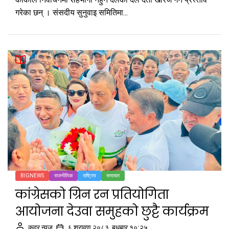
गरेका छन् । संसदीय सुनुवाइ समितिमा...
BIGNEWS
राजनीतिक
राष्ट्रिय
समाचार
कांग्रेसको ग्रिन रन प्रतियोगिता
आयोजना देउवा समुहको छुट्टै कार्यक्रम
कदर न्यूज
६ श्रावण २०८३, बुधबार १०:२५