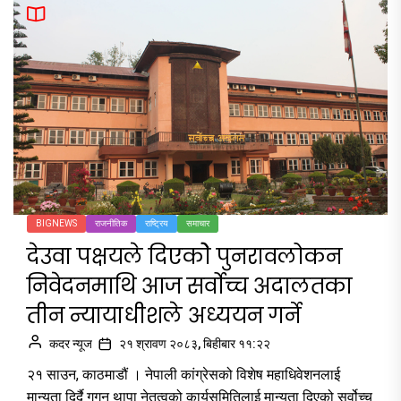
BIGNEWS
राजनीतिक
राष्ट्रिय
समाचार
देउवा पक्षयले दिएकोे पुनरावलोकन
निवेदनमाथि आज सर्वोच्च अदालतका
तीन न्यायाधीशले अध्ययन गर्ने
कदर न्यूज
२१ श्रावण २०८३, बिहीबार ११:२२
२१ साउन, काठमाडौं । नेपाली कांग्रेसको विशेष महाधिवेशनलाई
मान्यता दिर्दै गगन थापा नेतृत्वको कार्यसमितिलाई मान्यता दिएको सर्वोच्च