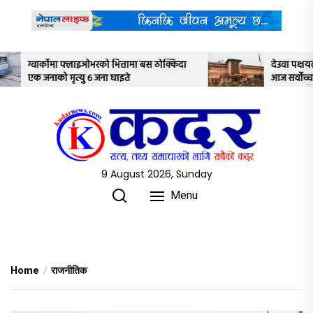
Skip
to
the
content
 ठोक्किदा
देउवा पक्षयले दिएकोे पुनरावलोकन निवेदनमाथि
आज सर्वोच्च अदालतका तीन न्यायाधीशले
अध्ययन गर्ने
9 August 2026, Sunday
Menu
Home
राजनीतिक