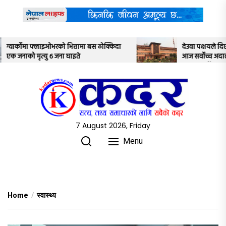
Skip
to
the
content
्किदा
देउवा पक्षयले दिएकोे पुनरावलोकन निवेदनमाथि
आज सर्वोच्च अदालतका तीन न्यायाधीशले
अध्ययन गर्ने
7 August 2026, Friday
Menu
Home
स्वास्थ्य