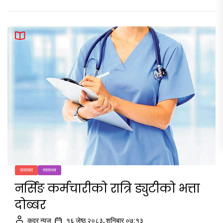
समाचार
स्वास्थ्य
नर्सिङ कर्मचारीको रात्रि ड्युटीको भत्ता
दोब्बर
कदर न्यूज
१६ जेष्ठ २०८३, शनिबार ०७:१३