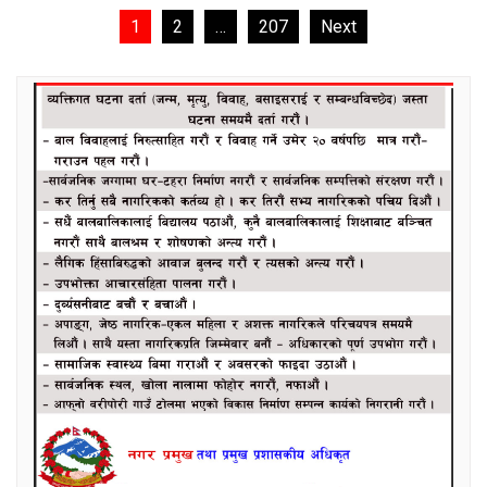
Posts
1
2
…
207
Next
pagination