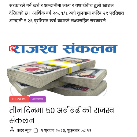
सरकारले गर्ने खर्च र आम्दानीमा लक्ष्य र यथार्थबीच ठूलो खाडल
देखिएको छ। आर्थिक वर्ष २०८१/८२को तुलनामा करिब २९ प्रतिशत
आम्दानी र २६ प्रतिशत खर्च बढाउने लक्ष्यसहित सरकारले...
BIGNEWS
अर्थ जगत
तीन दिनमा ५० अर्ब बढीको राजस्व
संकलन
कदर न्यूज
१ श्रावण २०८३, शुक्रबार ०८:११