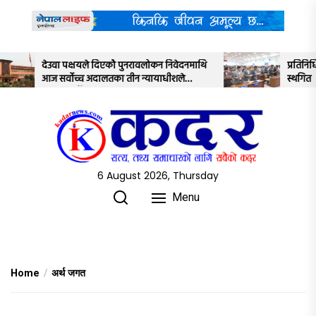
Skip
to
the
content
ुनरावलोकन निवेदनमाथि
प्रतिनिधिसभाको बैठक साउन २२ गतेसम्मका ल
ीन न्यायाधीशले
स्थगित
6 August 2026, Thursday
Menu
Home
अर्थ जगत