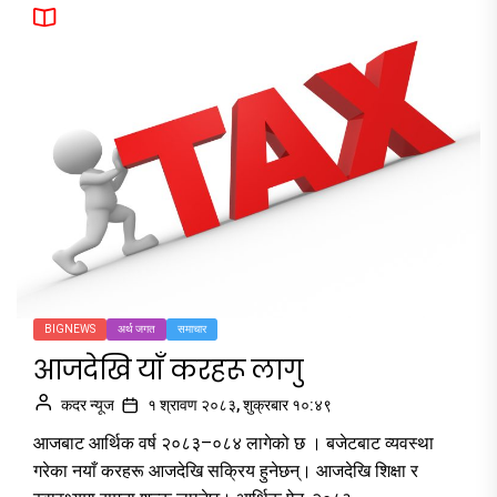
BIGNEWS
अर्थ जगत
समाचार
आजदेखि याँ करहरू लागु
कदर न्यूज
१ श्रावण २०८३, शुक्रबार १०:४९
आजबाट आर्थिक वर्ष २०८३–०८४ लागेको छ । बजेटबाट व्यवस्था
गरेका नयाँ करहरू आजदेखि सक्रिय हुनेछन्। आजदेखि शिक्षा र