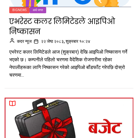
BIGNEWS
अर्थ जगत
एभरेस्ट कलर लिमिटेडले आइपिओ
निष्कासन
कदर न्यूज
२२ जेष्ठ २०८३, शुक्रबार १०:२४
एभरेस्ट कलर लिमिटेडले आज (शुक्रबार) देखि आइपिओ निष्कासन गर्ने
भएको छ। कम्पनीले पहिलो चरणमा वैदेशिक रोजगारीमा रहेका
नेपालीहरूका लागि निष्कासन गरेको आइपिओ बाँडफाँट गरेपछि दोस्रो
चरणमा...