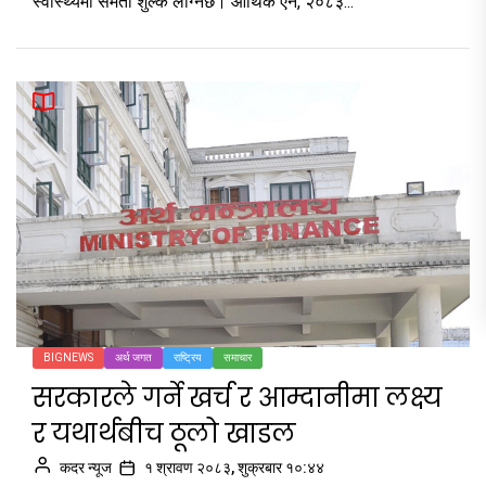
स्वास्थ्यमा समता शुल्क लाग्नेछ। आर्थिक ऐन, २०८३...
BIGNEWS
अर्थ जगत
राष्ट्रिय
समाचार
सरकारले गर्ने खर्च र आम्दानीमा लक्ष्य
र यथार्थबीच ठूलो खाडल
कदर न्यूज
१ श्रावण २०८३, शुक्रबार १०:४४