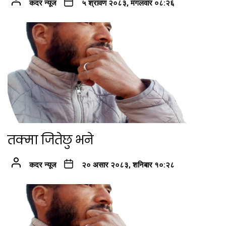
कदर न्यूज
५ श्रावण २०८३, मंगलवार ०८:२६
तक्मा जितेछु भने
कदर न्यूज
२० असार २०८३, शनिबार १०:२८