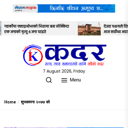
Skip
to
the
content
ामा बस ठोक्किदा
देउवा पक्षयले दिएकोे पुनरावलोकन निवेदनमाथि
आज सर्वोच्च अदालतका तीन न्यायाधीशले
अध्ययन गर्ने
7 August 2026, Friday
Menu
Home
शुभकामना २०७७ को