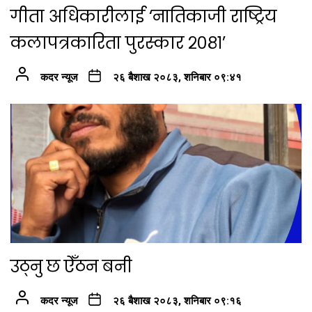
गीता अधिकारीलाई ‘नातिकाजी राष्ट्रिय
कलापत्रकारिता पुरस्कार २०८१’
कदर न्यूज
२६ बैशाख २०८३, शनिबार ०९:४१
उठ्नु छ ऐँठन बनी
कदर न्यूज
२६ बैशाख २०८३, शनिबार ०९:१६