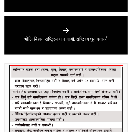
post:
Next
भोलि बिहान राष्ट्रिय गान गाऔं, राष्ट्रिय धुन बजाऔं
post: