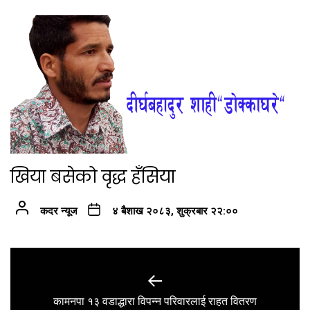
खिया बसेको वृद्ध हँसिया
कदर न्यूज
४ बैशाख २०८३, शुक्रबार २२:००
Post
navigation
Previous
कामनपा १३ वडाद्धारा विपन्न परिवारलाई राहत वितरण