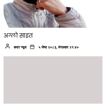
अग्लो साइत
कदर न्यूज
५ जेष्ठ २०८३, मंगलवार २१:४०