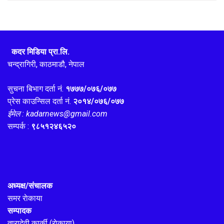
कदर मिडिया प्रा.लि.
चन्द्रागिरी, काठमाडौ, नेपाल
सुचना बिभाग दर्ता नं.
१७७७/०७६/०७७
प्रेस काउन्सिल दर्ता नं.
२०१४/०७६/०७७
ईमेल : kadarnews@gmail.com
सम्पर्क :
९८५१२४६५२०
अध्यक्ष/संचालक
समर राेकाया
सम्पादक
तारादेवी कार्की (राेकाया)