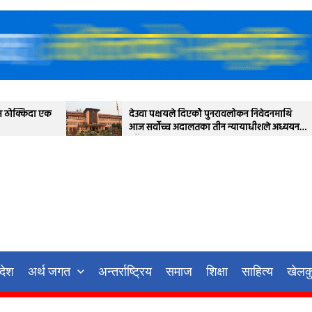
देउवा पक्षयले दिएकोे पुनरावलोकन निवेदनमाथि
प्रत
आज सर्वोच्च अदालतका तीन न्यायाधीशले अध्ययन
स्थग
गर्ने
रदेश
अर्थ जगत
अन्तर्राष्ट्रिय
समाज
शिक्षा
साहित्य
खेलक