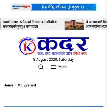
Skip
to
the
content
स ठोक्किदा
देउवा पक्षयले दिएकोे पुनरावलोकन निवेदनमाथि
आज सर्वोच्च अदालतका तीन न्यायाधीशले
अध्ययन गर्ने
8 August 2026, Saturday
Menu
Home
Mt. Everest