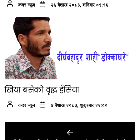
कदर न्यूज
२६ बैशाख २०८३, शनिबार ०९:१६
खिया बसेको वृद्ध हँसिया
कदर न्यूज
४ बैशाख २०८३, शुक्रबार २२:००
Post
navigation