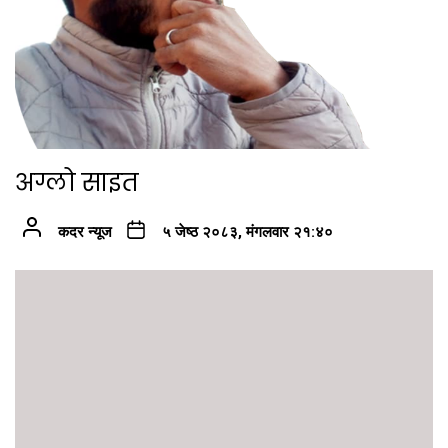
अग्लो साइत
कदर न्यूज
५ जेष्ठ २०८३, मंगलवार २१:४०