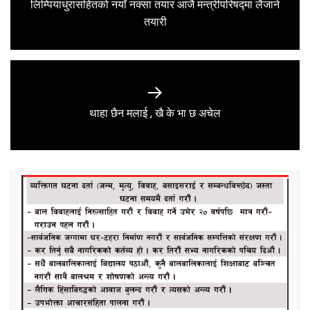
लिम्पियाधुरासहितको नयाँ नक्सा तयार आजै मन्त्रीपरिषद्मा लैजाने
Previous
तयारी
post:
Next
थाहा छैन मलाई , खै के भा छ अचेल
post: