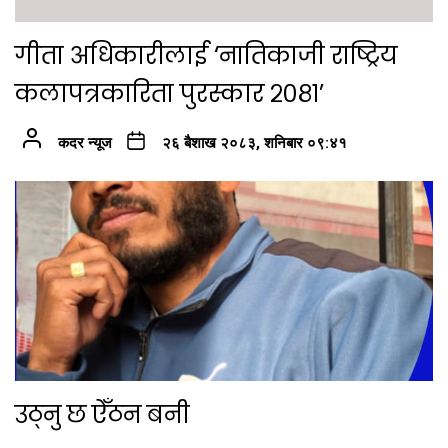
गीता अधिकारीलाई ‘नातिकाजी राष्ट्रिय
कलापत्रकारिता पुरस्कार २०८१’
कदर न्यूज
२६ बैशाख २०८३, शनिबार ०९:४१
उठ्नु छ ऐँठन बनी