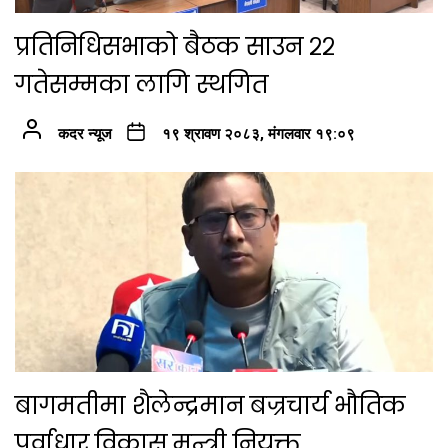
प्रतिनिधिसभाको बैठक साउन २२
गतेसम्मका लागि स्थगित
कदर न्यूज
१९ श्रावण २०८३, मंगलवार १९:०९
बागमतीमा शैलेन्द्रमान बज्रचार्य भौतिक
पूर्वाधार विकास मन्त्री नियुक्त