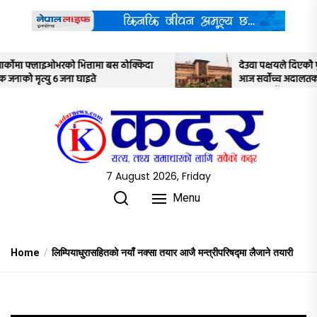
Skip
to
the
content
किदा
देउवा पक्षयले दिएकोे पुनरावलोकन निवेदनमाथि
आज सर्वोच्च अदालतका तीन न्यायाधीशले
अध्ययन गर्ने
7 August 2026, Friday
Menu
Home
लिम्पियाधुरासहितको नयाँ नक्सा तयार आजै मन्त्रीपरिषद्मा लैजाने तयारी