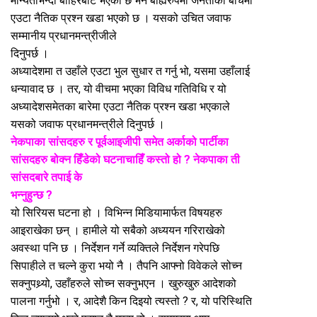
मान्यताभन्दा बाहिरबाट भएको छ भने बाह्यरुपमा जनताको बीचमा
एउटा नैतिक प्रश्न खडा भएको छ । यसको उचित जवाफ
सम्मानीय प्रधानमन्त्रीजीले
दिनुपर्छ ।
अध्यादेशमा त उहाँले एउटा भुल सुधार त गर्नु भो, यसमा उहाँलाई
धन्यावाद छ । तर, यो वीचमा भएका विविध गतिविधि र यो
अध्यादेशसमेतका बारेमा एउटा नैतिक प्रश्न खडा भएकाले
यसको जवाफ प्रधानमन्त्रीले दिनुपर्छ ।
नेकपाका सांसदहरु र पूर्वआइजीपी समेत अर्काको पार्टीका
सांसदहरु बोक्न हिँडेको घटनाचाहिँ कस्तो हो ? नेकपाका ती
सांसदबारे तपाई के
भन्नुहुन्छ ?
यो सिरियस घटना हो । विभिन्न मिडियामार्फत विषयहरु
आइराखेका छन् । हामीले यो सबैको अध्ययन गरिराखेको
अवस्था पनि छ । निर्देशन गर्ने व्यक्तिले निर्देशन गरेपछि
सिपाहीले त चल्ने कुरा भयो नै । तैपनि आफ्नो विवेकले सोच्न
सक्नुपथ्र्यो, उहाँहरुले सोच्न सक्नुभएन । खुरुखुरु आदेशको
पालना गर्नुभो । र, आदेशै किन दिइयो त्यस्तो ? र, यो परिस्थिति