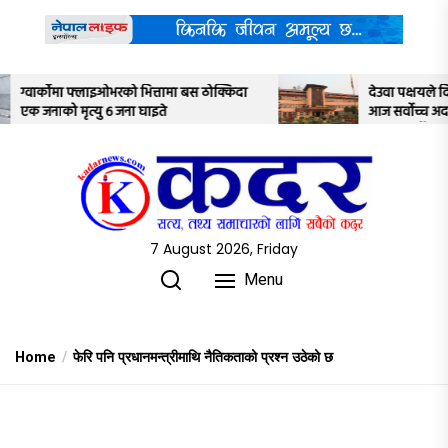
Skip
to
the
content
बस ठोक्किदा
देउवा पक्षयले दिएकोे पुनरावलोकन निवेदनमाथि
आज सर्वोच्च अदालतका तीन न्यायाधीशले
अध्ययन गर्ने
7 August 2026, Friday
Menu
Home
फेरि पनि प्रधानमन्त्रीमाथि नैतिकताको प्रश्न उठेको छ