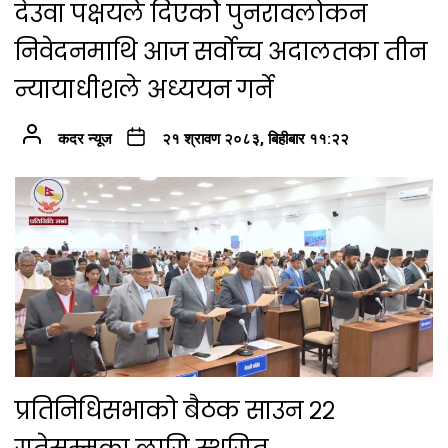
देउवा पक्षयले दिएकोे पुनरावलोकन
निवेदनमाथि आज सर्वोच्च अदालतका तीन
न्यायाधीशले अध्ययन गर्ने
कदर न्यूज
२१ श्रावण २०८३, बिहीबार ११:२२
प्रतिनिधिसभाको बैठक साउन २२