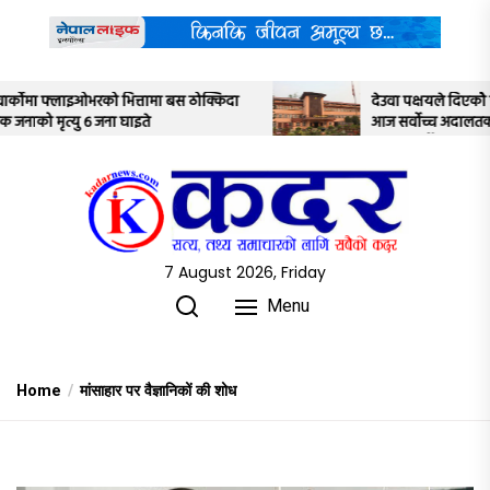
Skip
to
the
content
्किदा
देउवा पक्षयले दिएकोे पुनरावलोकन निवेदनमाथि
आज सर्वोच्च अदालतका तीन न्यायाधीशले
अध्ययन गर्ने
7 August 2026, Friday
Menu
Home
मांसाहार पर वैज्ञानिकों की शोध