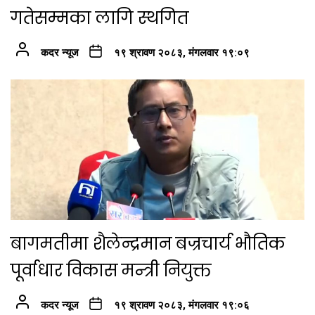
गतेसम्मका लागि स्थगित
कदर न्यूज
१९ श्रावण २०८३, मंगलवार १९:०९
बागमतीमा शैलेन्द्रमान बज्रचार्य भौतिक
पूर्वाधार विकास मन्त्री नियुक्त
कदर न्यूज
१९ श्रावण २०८३, मंगलवार १९:०६