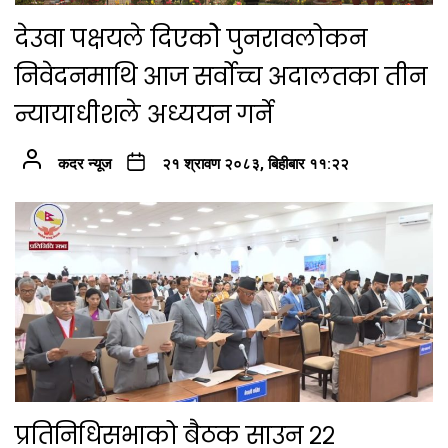
देउवा पक्षयले दिएकोे पुनरावलोकन
निवेदनमाथि आज सर्वोच्च अदालतका तीन
न्यायाधीशले अध्ययन गर्ने
कदर न्यूज
२१ श्रावण २०८३, बिहीबार ११:२२
प्रतिनिधिसभाको बैठक साउन २२