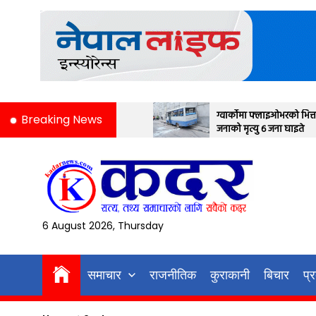
Skip
to
the
content
ग्वार्कोमा फ्लाइओभरको भित्तामा बस ठोक्किदा एक
Breaking News
जनाको मृत्यु ६ जना घाइते
6 August 2026, Thursday
समाचार
राजनीतिक
कुराकानी
बिचार
प्