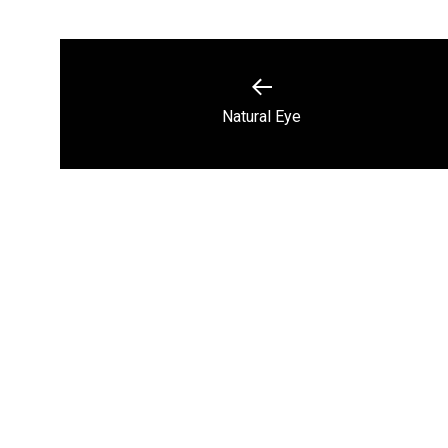
Post
navigation
Previous
Natural Eye
post: