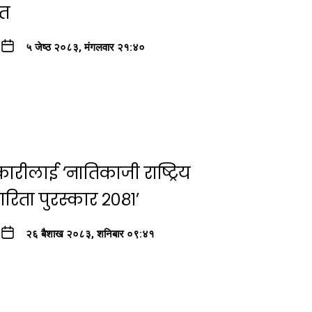
इत
५ जेष्ठ २०८३, मंगलवार २१:४०
रीलाई ‘नातिकाजी राष्ट्रिय
रिता पुरस्कार २०८१’
२६ बैशाख २०८३, शनिबार ०९:४१