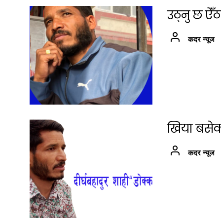
उठ्नु छ ऐ
कदर न्यूज
खिया बसेको
कदर न्यूज