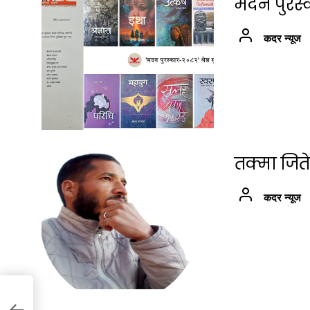
मदन पुरस्
कदर न्यूज
तक्मा जिते
कदर न्यूज