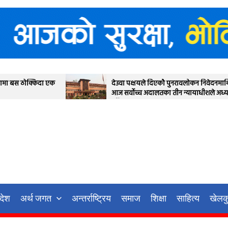
देउवा पक्षयले दिएकोे पुनरावलोकन निवेदनमाथि
प्र
आज सर्वोच्च अदालतका तीन न्यायाधीशले अध्ययन
स्थ
गर्ने
रदेश
अर्थ जगत
अन्तर्राष्ट्रिय
समाज
शिक्षा
साहित्य
खेलक