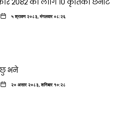
कार २०८२ को लागि १० कृतिको छनौट
५ श्रावण २०८३, मंगलवार ०८:२६
छु भने
२० असार २०८३, शनिबार १०:२८