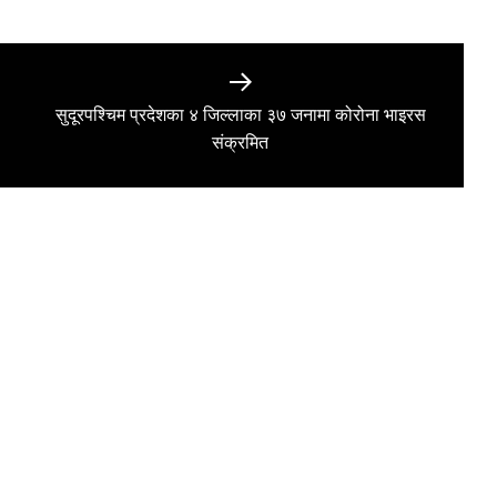
सुदूरपश्चिम प्रदेशका ४ जिल्लाका ३७ जनामा कोरोना भाइरस
Next
संक्रमित
post: