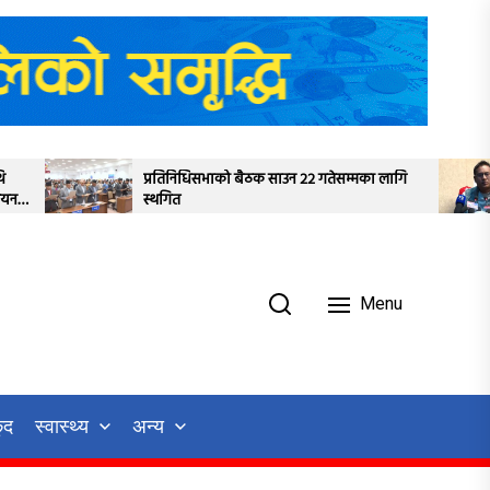
तिनिधिसभाको बैठक साउन २२ गतेसम्मका लागि
बागमतीमा शैलेन्द्रमान 
गित
विकास मन्त्री नियुक्त
Menu
ुद
स्वास्थ्य
अन्य