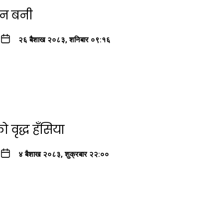
ँठन बनी
२६ बैशाख २०८३, शनिबार ०९:१६
 वृद्ध हँसिया
४ बैशाख २०८३, शुक्रबार २२:००