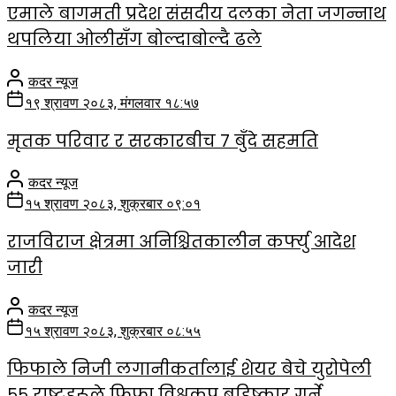
एमाले बागमती प्रदेश संसदीय दलका नेता जगन्नाथ
थपलिया ओलीसँग बोल्दाबोल्दै ढले
कदर न्यूज
१९ श्रावण २०८३, मंगलवार १८:५७
मृतक परिवार र सरकारबीच ७ बुँदे सहमति
कदर न्यूज
१५ श्रावण २०८३, शुक्रबार ०९:०१
राजविराज क्षेत्रमा अनिश्चितकालीन कर्फ्यु आदेश
जारी
कदर न्यूज
१५ श्रावण २०८३, शुक्रबार ०८:५५
फिफाले निजी लगानीकर्तालाई शेयर बेचे युरोपेली
५५ राष्ट्रहरूले फिफा विश्वकप बहिष्कार गर्ने