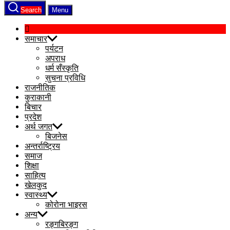
Search
Menu
समाचार
पर्यटन
अपराध
धर्म सँस्कृति
सुचना प्रविधि
राजनीतिक
कुराकानी
बिचार
प्रदेश
अर्थ जगत
बिजनेस
अन्तर्राष्ट्रिय
समाज
शिक्षा
साहित्य
खेलकुद
स्वास्थ्य
कोरोना भाइरस
अन्य
रङ्गबिरङ्ग