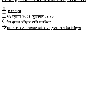
कदर न्यूज
१५ श्रावण २०८३, शुक्रबार ०८:४७
Previous
Post
मेरो देशको इतिहास अनि मानचित्र
post:
Next
चार नाकाबाट भारतबाट करिब २६ हजार नागरिक भित्रिय
navigation
post: