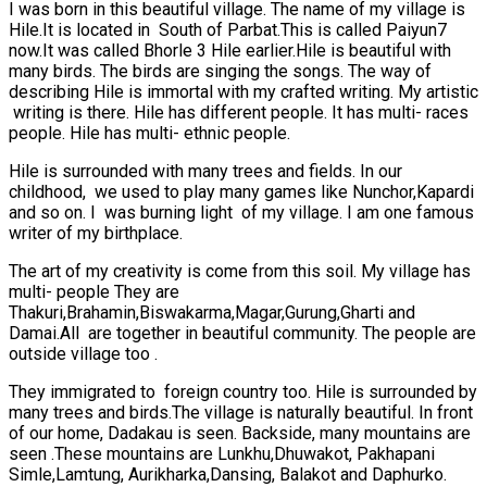
I was born in this beautiful village. The name of my village is
Hile.It is located in South of Parbat.This is called Paiyun7
now.It was called Bhorle 3 Hile earlier.Hile is beautiful with
many birds. The birds are singing the songs. The way of
describing Hile is immortal with my crafted writing. My artistic
writing is there. Hile has different people. It has multi- races
people. Hile has multi- ethnic people.
Hile is surrounded with many trees and fields. In our
childhood, we used to play many games like Nunchor,Kapardi
and so on. I was burning light of my village. I am one famous
writer of my birthplace.
The art of my creativity is come from this soil. My village has
multi- people They are
Thakuri,Brahamin,Biswakarma,Magar,Gurung,Gharti and
Damai.All are together in beautiful community. The people are
outside village too .
They immigrated to foreign country too. Hile is surrounded by
many trees and birds.The village is naturally beautiful. In front
of our home, Dadakau is seen. Backside, many mountains are
seen .These mountains are Lunkhu,Dhuwakot, Pakhapani
Simle,Lamtung, Aurikharka,Dansing, Balakot and Daphurko.