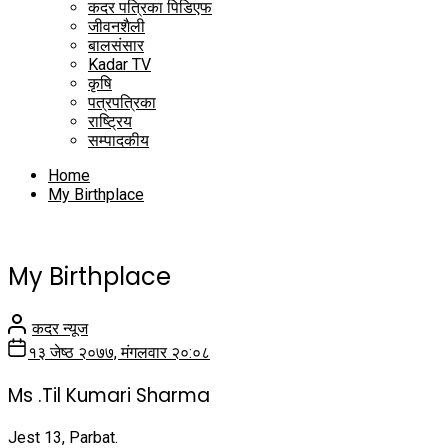
कदर पत्रिका पिडिएफ
जीवनशैली
बालसंसार
Kadar TV
कृषि
पत्रपत्रिका
राष्ट्रिय
सम्पादकीय
Home
My Birthplace
My Birthplace
कदर न्यूज
१३ जेष्ठ २०७७, मंगलवार २०:०८
Ms .Til Kumari Sharma
Jest 13, Parbat.