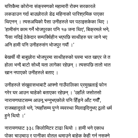
यत्तिकैमा कोरोना संक्रमणको महामारी रोक्न सरकारले
लकडाउन गर्दा बाउछोराले डेढ महिनाको पारिश्रमिक पाएका
थिएनन् । त्यसअघिको पैसा उनीहरुले घर पठाइसकेका थिए ।
‘हामीसंग काम गर्ने भोजपुरका पनि १७ जना थिए’, बिक्रमले भने,
‘पैसा नदिई ठेकेदार सम्पर्क्विहीन भएपछि साथीहरु घर जाने भए
अनि हामी पनि उनीहरुसंग भोजपुर गयौं ।’
बेखर्ची यी बाबुछोरा भोजपुरमा साथीहरुको घरमा भात खाएर जे त
होला भन्दै बाटो सोध्दै यता लागेका रहेछन् । त्यसपछि तातो भात
खान नपाएको उनीहरुले बताए ।
उनीहरुले संखुवासभाबाटै आफ्नो गाउँपालिका प्रमुखलाई फोन
गरेर घर आउन चाहेको बताएका रहेछन् । ‘उहाँले जसोतसो
नारायणघाटसम्म आउनू भन्नुभएकोले पनि हिँड्ने आँट गर्यौं’,
राजबहादुरले भने, ‘त्यहाँसम्म पुग्ने व्यवस्था मिलाइदिनुभए ठूलो धर्म
हुने थियो ।’
नारायणघाट ३३८ किलोमिटर टाढा थियो । हामी भने एकाध
पोका चाउचाउ र पानीका वोतल थमाउने बाहेक केही गर्न नसक्ने