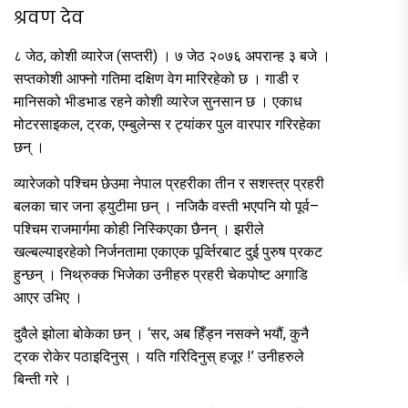
श्रवण देव
८ जेठ, कोशी व्यारेज (सप्तरी) । ७ जेठ २०७६ अपरान्ह ३ बजे ।
सप्तकोशी आफ्नो गतिमा दक्षिण वेग मारिरहेको छ । गाडी र
मानिसको भीडभाड रहने कोशी व्यारेज सुनसान छ । एकाध
मोटरसाइकल, ट्रक, एम्बुलेन्स र ट्यांकर पुल वारपार गरिरहेका
छन् ।
व्यारेजको पश्चिम छेउमा नेपाल प्रहरीका तीन र सशस्त्र प्रहरी
बलका चार जना ड्युटीमा छन् । नजिकै वस्ती भएपनि यो पूर्व–
पश्चिम राजमार्गमा कोही निस्किएका छैनन् । झरीले
खल्बल्याइरहेको निर्जनतामा एकाएक पूर्व्तिरबाट दुई पुरुष प्रकट
हुन्छन् । निथ्रुक्क भिजेका उनीहरु प्रहरी चेकपोष्ट अगाडि
आएर उभिए ।
दुवैले झोला बोकेका छन् । ‘सर, अब हिँड्न नसक्ने भयौं, कुनै
ट्रक रोकेर पठाइदिनुस् । यति गरिदिनुस् हजूर !’ उनीहरुले
बिन्ती गरे ।