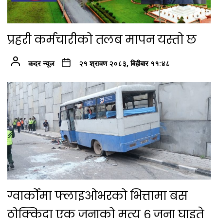
प्रहरी कर्मचारीको तलब मापन यस्तो छ
कदर न्यूज
२१ श्रावण २०८३, बिहीबार ११:४८
ग्वार्कोमा फ्लाइओभरको भित्तामा बस
ठोक्किदा एक जनाको मृत्यु ६ जना घाइते