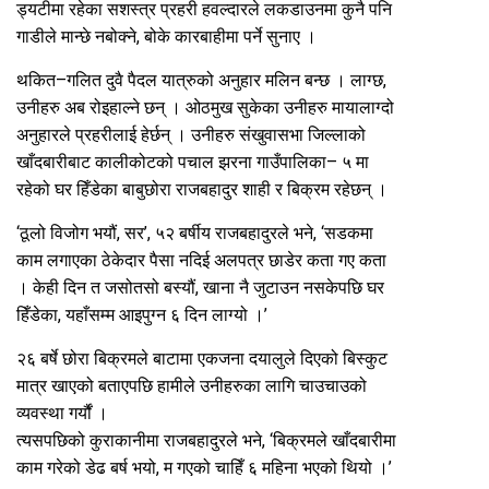
ड्यटीमा रहेका सशस्त्र प्रहरी हवल्दारले लकडाउनमा कुनै पनि
गाडीले मान्छे नबोक्ने, बोके कारबाहीमा पर्ने सुनाए ।
थकित–गलित दुवै पैदल यात्रुको अनुहार मलिन बन्छ । लाग्छ,
उनीहरु अब रोइहाल्ने छन् । ओठमुख सुकेका उनीहरु मायालाग्दो
अनुहारले प्रहरीलाई हेर्छन् । उनीहरु संखुवासभा जिल्लाको
खाँदबारीबाट कालीकोटको पचाल झरना गाउँपालिका– ५ मा
रहेको घर हिँडेका बाबुछोरा राजबहादुर शाही र बिक्रम रहेछन् ।
‘ठूलो विजोग भयौं, सर’, ५२ बर्षीय राजबहादुरले भने, ‘सडकमा
काम लगाएका ठेकेदार पैसा नदिई अलपत्र छाडेर कता गए कता
। केही दिन त जसोतसो बस्यौं, खाना नै जुटाउन नसकेपछि घर
हिँडेका, यहाँसम्म आइपुग्न ६ दिन लाग्यो ।’
२६ बर्षे छोरा बिक्रमले बाटामा एकजना दयालुले दिएको बिस्कुट
मात्र खाएको बताएपछि हामीले उनीहरुका लागि चाउचाउको
व्यवस्था गर्यौं ।
त्यसपछिको कुराकानीमा राजबहादुरले भने, ‘बिक्रमले खाँदबारीमा
काम गरेको डेढ बर्ष भयो, म गएको चाहिँ ६ महिना भएको थियो ।’