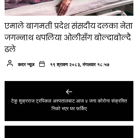
एमाले बागमती प्रदेश संसदीय दलका नेता
जगन्नाथ थपलिया ओलीसँग बोल्दाबोल्दै
ढले
कदर न्यूज
१९ श्रावण २०८३, मंगलवार १८:५७
Post
navigation
टेकु शुक्रराज ट्रपिकल अस्पतालबाट आज ४ जना कोरोना संक्रमित
Previous
निको भएर घर फर्किए
post: