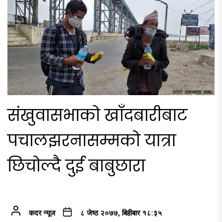
संखुवासभाको खाँदबारीबाट
पचालझरनासम्मको यात्रा
छिचोल्दै दुई बाबुछारा
कदर न्यूज
८ जेष्ठ २०७७, बिहीबार १८:३५