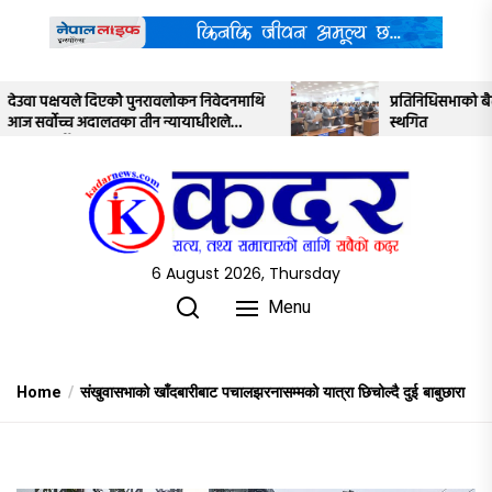
Skip
to
the
content
वेदनमाथि
प्रतिनिधिसभाको बैठक साउन २२ गतेसम्मका लागि
शले
स्थगित
6 August 2026, Thursday
Menu
Home
संखुवासभाको खाँदबारीबाट पचालझरनासम्मको यात्रा छिचोल्दै दुई बाबुछारा