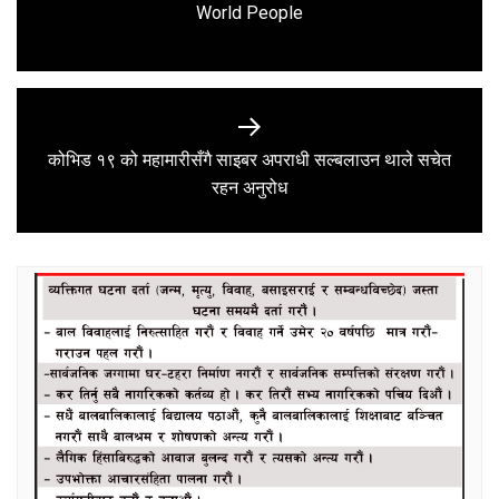
Previous
World People
post:
कोभिड १९ को महामारीसँगै साइबर अपराधी सल्बलाउन थाले सचेत
Next
रहन अनुरोध
post: