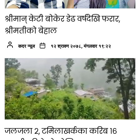
श्रीमान् केटी बोकेर डेढ वर्षदेखि फरार,
श्रीमतीको बेहाल
कदर न्यूज
१२ श्रावण २०७८, मंगलवार १९:२२
जलजला २, टमिलाखर्कका करिब १६