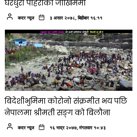
घरधुरी पहिरोको जोखिममा
कदर न्यूज
३ असार २०७८, बिहीबार १६:११
बिदेशीभुमिमा कोरोनो संक्रमीत भय पछि
नेपालमा श्रीमती सङ्ग को बिलौना
कदर न्यूज
१६ भाद्र २०७७, मंगलवार १०:४३