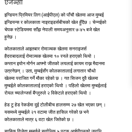
एजेन्सी
इन्डियन प्रिमियर लिग (आईपीएल) को पाँचौ खेलमा आज मुम्बई
इन्डियन्स र कोलकाता नाइराइडर्सबीचको खेल हुँदैछ । चेन्नईको
चेपक स्टेडियममा साँझ नेपाली समयअनुसार ७ः४५ बजे खेल
हुनेछ ।
कोलकाताले आइतबार रोमाञ्चक खेलमा सनराइजर्स
हैदराबादलाई रोमाञ्चक खेलमा १० रनले हराएको थियो ।
कप्तान इयोन मोर्गन आफ्नो जीतको लयलाई कायम राख्न मैदानमा
उत्रनेछन् । उता, मुम्बईसँग कोलकातालाई लगातार चौथो
खेलमा पराजित गर्ने मौका रहेको छ । गत सिजन दुवै खेलमा
मुम्बईले कोलकातालाई हराएको थियो । पहिलो खेलमा मुम्बईलाई
रोयल च्यालेन्जर्स बैंग्लुरुले २ विकेटले हराएको थियो ।
हेड टु हेड रेकर्डमा दुई टोलीबीच हालसम्म २७ खेल भएका छन् ।
यसमध्ये मुम्बईले २१ वटामा जीत हासिल गरेको छ भने
कोलकाताले मात्र ६ वटा खेल जितेको छ ।
साबिक विजेता मुम्बईले सर्वाधिक ५ पटक आईपीएलको उपाधि