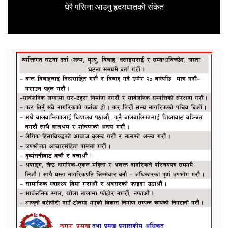
Next
धेरै पसिना आउनु हृदयघातको संकेत
post: