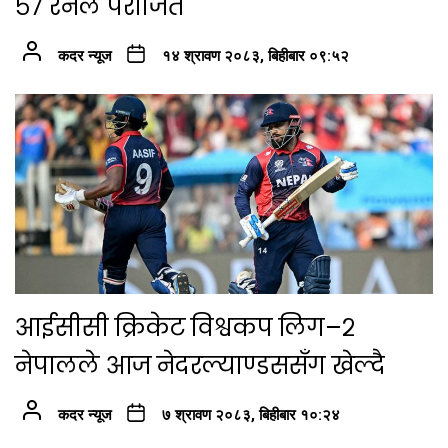
५७ रनले पराजित
कदर न्यूज
१४ श्रावण २०८३, बिहीबार ०९:५२
आईसीसी क्रिकेट विश्वकप लिग–२
नेपालले आज नेदरल्याण्डससँग खेल्दै
कदर न्यूज
७ श्रावण २०८३, बिहीबार १०:२४