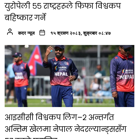
युरोपेली ५५ राष्ट्रहरूले फिफा विश्वकप
बहिष्कार गर्ने
कदर न्यूज
१५ श्रावण २०८३, शुक्रबार ०८:४७
आइसीसी विश्वकप लिग–२ अन्तर्गत
अन्तिम खेलमा नेपाल नेदरल्यान्ड्ससँग