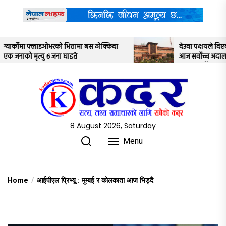
Skip
to
the
content
ठोक्किदा
देउवा पक्षयले दिएकोे पुनरावलोकन निवेदनमाथि
आज सर्वोच्च अदालतका तीन न्यायाधीशले
अध्ययन गर्ने
8 August 2026, Saturday
Menu
Home
आईपीएल प्रिभ्यू : मुम्बई र कोलकाता आज भिड्दै