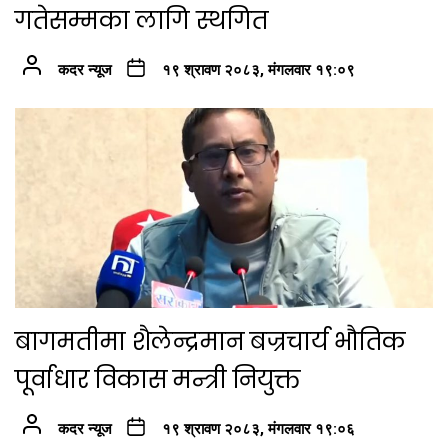
गतेसम्मका लागि स्थगित
कदर न्यूज
१९ श्रावण २०८३, मंगलवार १९:०९
बागमतीमा शैलेन्द्रमान बज्रचार्य भौतिक
पूर्वाधार विकास मन्त्री नियुक्त
कदर न्यूज
१९ श्रावण २०८३, मंगलवार १९:०६