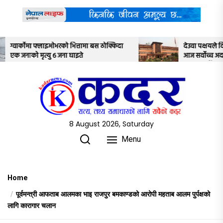
Skip
to
the
content
 ठोक्किदा
देउवा पक्षयले दिएकोे पुनरावलोकन निवेदनमाथि
आज सर्वोच्च अदालतका तीन न्यायाधीशले
अध्ययन गर्ने
8 August 2026, Saturday
Menu
Home
पूर्वमन्त्री आफताब आलमका भाइ राजपुर बमकाण्डको आरोपी महताब आलम पुर्पक्षको
लागि कारागार चलान