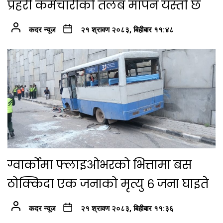
प्रहरी कर्मचारीको तलब मापन यस्तो छ
कदर न्यूज
२१ श्रावण २०८३, बिहीबार ११:४८
ग्वार्कोमा फ्लाइओभरको भित्तामा बस
ठोक्किदा एक जनाको मृत्यु ६ जना घाइते
कदर न्यूज
२१ श्रावण २०८३, बिहीबार ११:३६