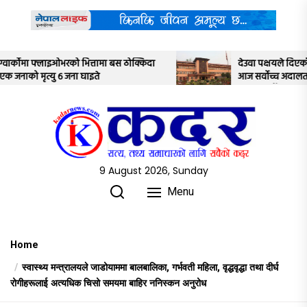
Skip
to
the
content
किदा
देउवा पक्षयले दिएकोे पुनरावलोकन निवेदनमाथि
आज सर्वोच्च अदालतका तीन न्यायाधीशले
अध्ययन गर्ने
9 August 2026, Sunday
Menu
Home
स्वास्थ्य मन्त्रालयले जाडोयाममा बालबालिका, गर्भवती महिला, वृद्धवृद्धा तथा दीर्घ
रोगीहरूलाई अत्यधिक चिसो समयमा बाहिर ननिस्कन अनुरोध