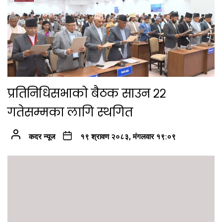
प्रतिनिधिसभाको बैठक साउन २२
गतेसम्मका लागि स्थगित
कदर न्यूज
१९ श्रावण २०८३, मंगलवार १९:०९