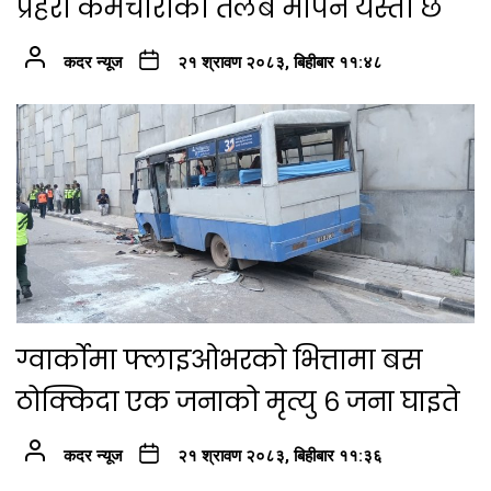
प्रहरी कर्मचारीको तलब मापन यस्तो छ
कदर न्यूज
२१ श्रावण २०८३, बिहीबार ११:४८
ग्वार्कोमा फ्लाइओभरको भित्तामा बस
ठोक्किदा एक जनाको मृत्यु ६ जना घाइते
कदर न्यूज
२१ श्रावण २०८३, बिहीबार ११:३६