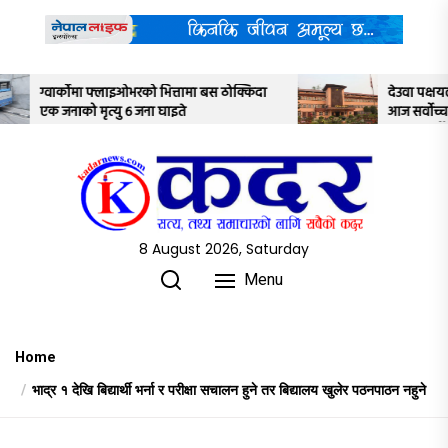
Skip
to
the
content
त्तामा बस ठोक्किदा
देउवा पक्षयले दिएकोे पुनरावलोकन निवेदनमाथ
इते
आज सर्वोच्च अदालतका तीन न्यायाधीशले
अध्ययन गर्ने
8 August 2026, Saturday
Menu
Home
भाद्र १ देखि बिद्यार्थी भर्ना र परीक्षा सचालन हुने तर बिद्यालय खुलेर पठनपाठन नहुने