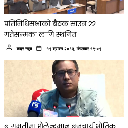
प्रतिनिधिसभाको बैठक साउन २२
गतेसम्मका लागि स्थगित
कदर न्यूज
१९ श्रावण २०८३, मंगलवार १९:०९
बागमतीमा शैलेन्द्रमान बज्रचार्य भौतिक