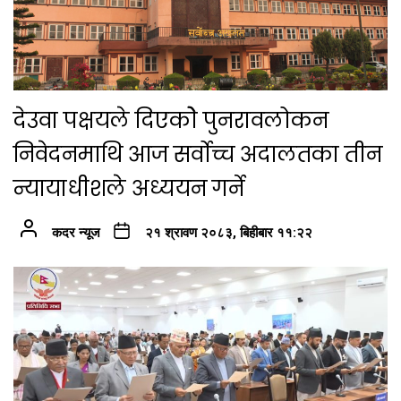
देउवा पक्षयले दिएकोे पुनरावलोकन
निवेदनमाथि आज सर्वोच्च अदालतका तीन
न्यायाधीशले अध्ययन गर्ने
कदर न्यूज
२१ श्रावण २०८३, बिहीबार ११:२२