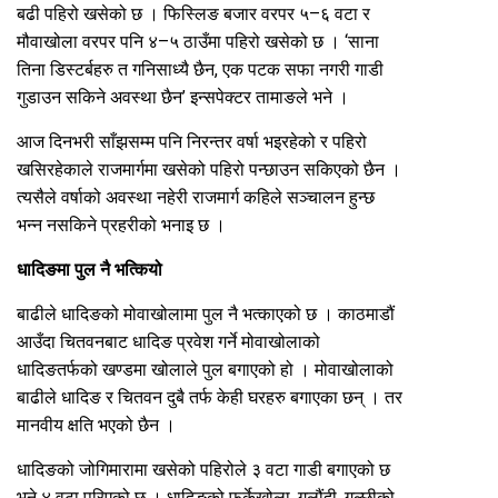
बढी पहिरो खसेको छ । फिस्लिङ बजार वरपर ५–६ वटा र
मौवाखोला वरपर पनि ४–५ ठाउँमा पहिरो खसेको छ । ‘साना
तिना डिस्टर्बहरु त गनिसाध्यै छैन, एक पटक सफा नगरी गाडी
गुडाउन सकिने अवस्था छैन’ इन्सपेक्टर तामाङले भने ।
आज दिनभरी साँझसम्म पनि निरन्तर वर्षा भइरहेको र पहिरो
खसिरहेकाले राजमार्गमा खसेको पहिरो पन्छाउन सकिएको छैन ।
त्यसैले वर्षाको अवस्था नहेरी राजमार्ग कहिले सञ्चालन हुन्छ
भन्न नसकिने प्रहरीको भनाइ छ ।
धादिङमा पुल नै भत्कियो
बाढीले धादिङको मोवाखोलामा पुल नै भत्काएको छ । काठमाडौं
आउँदा चितवनबाट धादिङ प्रवेश गर्ने मोवाखोलाको
धादिङतर्फको खण्डमा खोलाले पुल बगाएको हो । मोवाखोलाको
बाढीले धादिङ र चितवन दुबै तर्फ केही घरहरु बगाएका छन् । तर
मानवीय क्षति भएको छैन ।
धादिङको जोगिमारामा खसेको पहिरोले ३ वटा गाडी बगाएको छ
भने ४ वटा पुरिएको छ । धादिङको फुर्केखोला, गलौंदी, गल्छीको