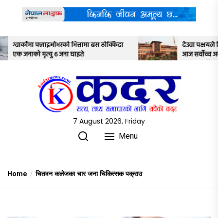
Skip
to
the
content
ठोक्किदा
देउवा पक्षयले दिएकोे पुनरावलोकन निवेदनमाथि
आज सर्वोच्च अदालतका तीन न्यायाधीशले
अध्ययन गर्ने
7 August 2026, Friday
Menu
Home
चितवन कलेजका चार जना चिकित्सक पक्राउ