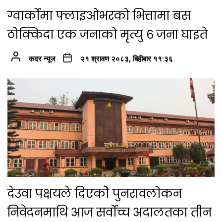
ग्वार्कोमा फ्लाइओभरको भित्तामा बस
ठोक्किदा एक जनाको मृत्यु ६ जना घाइते
कदर न्यूज
२१ श्रावण २०८३, बिहीबार ११:३६
देउवा पक्षयले दिएकोे पुनरावलोकन
निवेदनमाथि आज सर्वोच्च अदालतका तीन