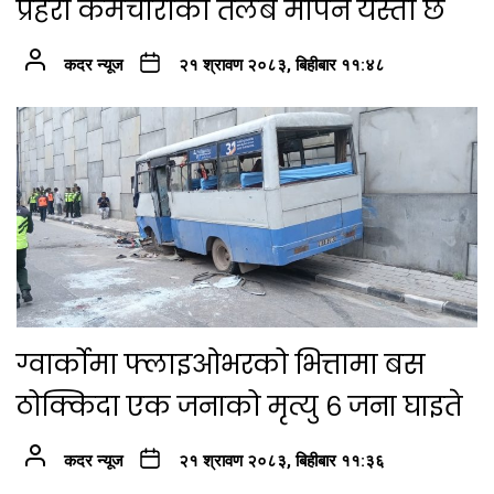
प्रहरी कर्मचारीको तलब मापन यस्तो छ
कदर न्यूज
२१ श्रावण २०८३, बिहीबार ११:४८
ग्वार्कोमा फ्लाइओभरको भित्तामा बस
ठोक्किदा एक जनाको मृत्यु ६ जना घाइते
कदर न्यूज
२१ श्रावण २०८३, बिहीबार ११:३६