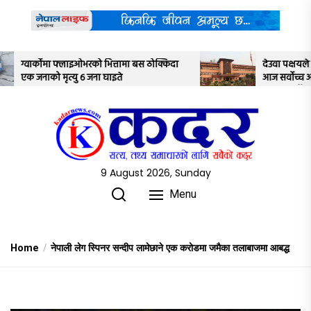
Skip
to
the
content
बस ठोक्किदा
देउवा पक्षयले दिएकोे पुनरावलोकन निवेदनमाथि
आज सर्वोच्च अदालतका तीन न्यायाधीशले
अध्ययन गर्ने
9 August 2026, Sunday
Menu
Home
नेपाली लेग स्पिनर सन्दीप लामेछाने एक करोडमा जमैका तलाबाजमा आबद्ध