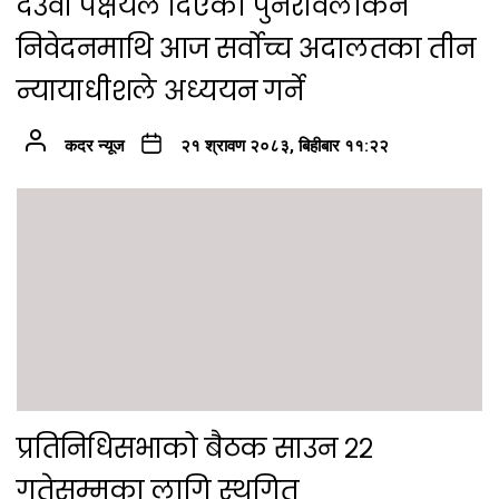
देउवा पक्षयले दिएकोे पुनरावलोकन
निवेदनमाथि आज सर्वोच्च अदालतका तीन
न्यायाधीशले अध्ययन गर्ने
कदर न्यूज
२१ श्रावण २०८३, बिहीबार ११:२२
प्रतिनिधिसभाको बैठक साउन २२
गतेसम्मका लागि स्थगित