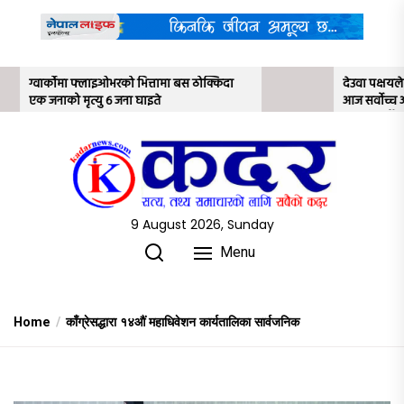
Skip
to
the
content
मा बस ठोक्किदा
देउवा पक्षयले दिएकोे पुनरावलोकन निवेदनमाथि
आज सर्वोच्च अदालतका तीन न्यायाधीशले
अध्ययन गर्ने
9 August 2026, Sunday
Menu
Home
काँग्रेसद्धारा १४औं महाधिवेशन कार्यतालिका सार्वजनिक