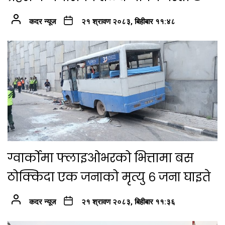
कदर न्यूज
२१ श्रावण २०८३, बिहीबार ११:४८
ग्वार्कोमा फ्लाइओभरको भित्तामा बस
ठोक्किदा एक जनाको मृत्यु ६ जना घाइते
कदर न्यूज
२१ श्रावण २०८३, बिहीबार ११:३६