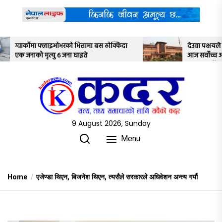
Skip
to
the
content
बस ठोक्किदा
देउवा पक्षयले दिएकोे पुनरावलोकन निवेदनमाथि
आज सर्वोच्च अदालतका तीन न्यायाधीशले
अध्ययन गर्ने
9 August 2026, Sunday
Menu
Home
एजेण्डा थिएन, बिजनेश थिएन, त्यसैले सरकारले अधिवेशन अन्त्य गर्यौ