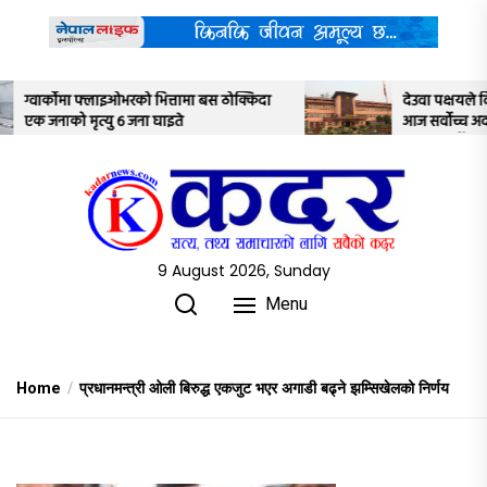
Skip
to
the
content
बस ठोक्किदा
देउवा पक्षयले दिएकोे पुनरावलोकन निवेदनमाथि
आज सर्वोच्च अदालतका तीन न्यायाधीशले
अध्ययन गर्ने
9 August 2026, Sunday
Menu
Home
प्रधानमन्त्री ओली बिरुद्ध एकजुट भएर अगाडी बढ्ने झम्सिखेलको निर्णय