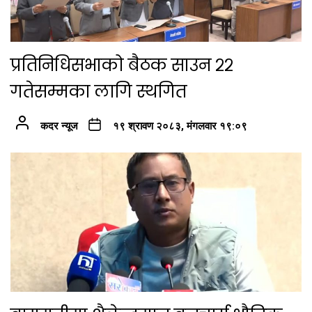
प्रतिनिधिसभाको बैठक साउन २२
गतेसम्मका लागि स्थगित
कदर न्यूज
१९ श्रावण २०८३, मंगलवार १९:०९