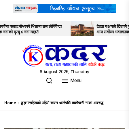
Skip
to
the
content
दा
देउवा पक्षयले दिएकोे पुनरावलोकन निवेदनमाथि
आज सर्वोच्च अदालतका तीन न्यायाधीशले
अध्ययन गर्ने
6 August 2026, Thursday
Menu
Home
ढुङ्गासहितको पहिरो खस्न थालेपछि तातोपानी नाका अबरुद्ध