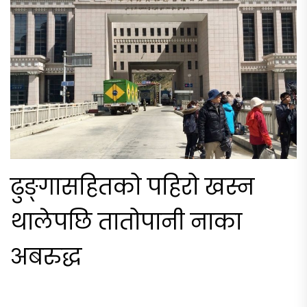
ढुङ्गासहितको पहिरो खस्न
थालेपछि तातोपानी नाका
अबरुद्ध