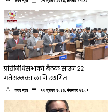
कदर न्यूज
२१ श्रावण २०८३, बिहीबार ११:२२
प्रतिनिधिसभाको बैठक साउन २२
गतेसम्मका लागि स्थगित
कदर न्यूज
१९ श्रावण २०८३, मंगलवार १९:०९