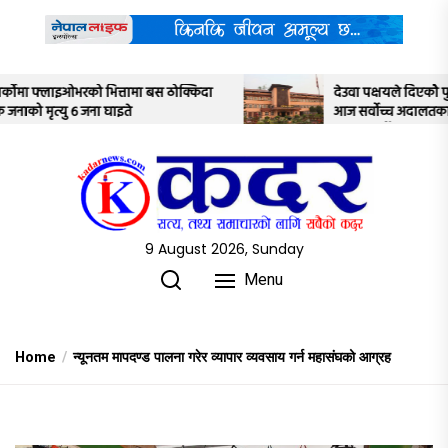
Skip
to
the
content
किदा
देउवा पक्षयले दिएकोे पुनरावलोकन निवेदनमाथि
आज सर्वोच्च अदालतका तीन न्यायाधीशले
अध्ययन गर्ने
9 August 2026, Sunday
Menu
Home
न्यूनतम मापदण्ड पालना गरेर व्यापार व्यवसाय गर्न महासंघको आग्रह