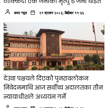
ठोक्किदा एक जनाको मृत्यु ६ जना घाइते
कदर न्यूज
२१ श्रावण २०८३, बिहीबार ११:३६
देउवा पक्षयले दिएकोे पुनरावलोकन
निवेदनमाथि आज सर्वोच्च अदालतका तीन
न्यायाधीशले अध्ययन गर्ने