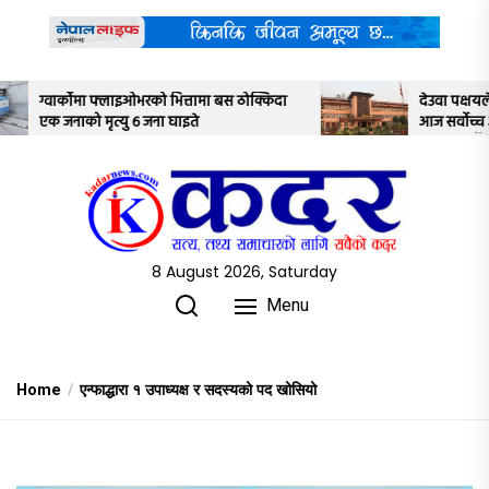
Skip
to
the
content
ा बस ठोक्किदा
देउवा पक्षयले दिएकोे पुनरावलोकन निवेदनमाथि
आज सर्वोच्च अदालतका तीन न्यायाधीशले
अध्ययन गर्ने
8 August 2026, Saturday
Menu
Home
एन्फाद्धारा १ उपाध्यक्ष र सदस्यको पद खोसियो