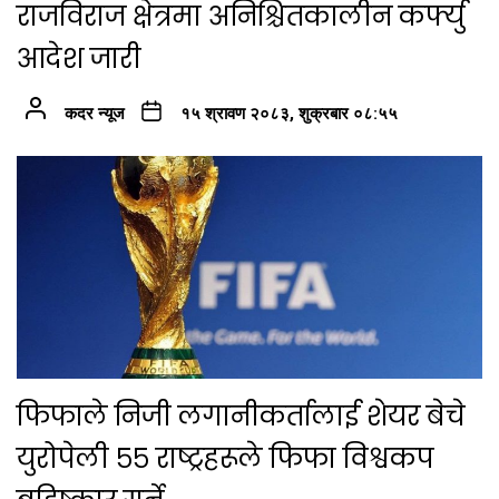
राजविराज क्षेत्रमा अनिश्चितकालीन कर्फ्यु
आदेश जारी
कदर न्यूज
१५ श्रावण २०८३, शुक्रबार ०८:५५
फिफाले निजी लगानीकर्तालाई शेयर बेचे
युरोपेली ५५ राष्ट्रहरूले फिफा विश्वकप