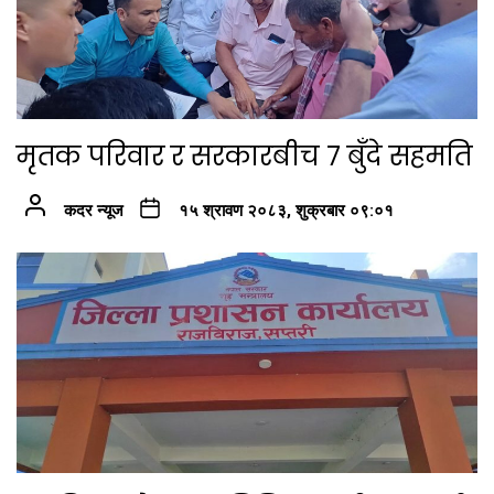
मृतक परिवार र सरकारबीच ७ बुँदे सहमति
कदर न्यूज
१५ श्रावण २०८३, शुक्रबार ०९:०१