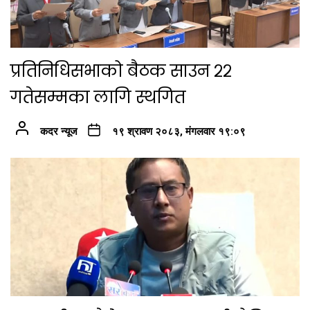
प्रतिनिधिसभाको बैठक साउन २२
गतेसम्मका लागि स्थगित
कदर न्यूज
१९ श्रावण २०८३, मंगलवार १९:०९