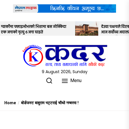
Skip
to
the
content
क्किदा
देउवा पक्षयले दिएकोे पुनरावलोकन निवेदनमाथि
आज सर्वोच्च अदालतका तीन न्यायाधीशले
अध्ययन गर्ने
9 August 2026, Sunday
Menu
Home
बोर्डफस्ट बाबुराम भट्टराई चौथो नम्बरमा !