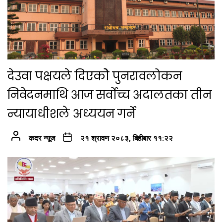
देउवा पक्षयले दिएकोे पुनरावलोकन
निवेदनमाथि आज सर्वोच्च अदालतका तीन
न्यायाधीशले अध्ययन गर्ने
कदर न्यूज
२१ श्रावण २०८३, बिहीबार ११:२२