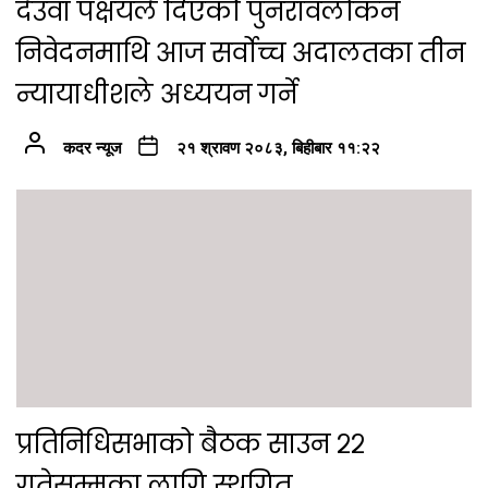
देउवा पक्षयले दिएकोे पुनरावलोकन
निवेदनमाथि आज सर्वोच्च अदालतका तीन
न्यायाधीशले अध्ययन गर्ने
कदर न्यूज
२१ श्रावण २०८३, बिहीबार ११:२२
प्रतिनिधिसभाको बैठक साउन २२
गतेसम्मका लागि स्थगित