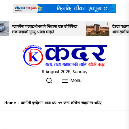
Skip
to
the
content
भित्तामा बस ठोक्किदा
देउवा पक्षयले दिएकोे पुनरावलोकन निवेदनमा
घाइते
आज सर्वोच्च अदालतका तीन न्यायाधीशले
अध्ययन गर्ने
9 August 2026, Sunday
Menu
Home
कर्णाली प्रदेशमा आज थप १५ जना कोरोना संक्रमण थपिए