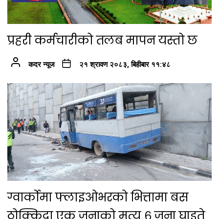
प्रहरी कर्मचारीको तलब मापन यस्तो छ
कदर न्यूज
२१ श्रावण २०८३, बिहीबार ११:४८
ग्वार्कोमा फ्लाइओभरको भित्तामा बस
ठोक्किदा एक जनाको मृत्यु ६ जना घाइते