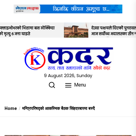
Skip
to
the
content
देउवा पक्षयले दिएकोे पुनरावलोकन निवेदनमाथि
आज सर्वोच्च अदालतका तीन न्यायाधीशले
अध्ययन गर्ने
9 August 2026, Sunday
Menu
Home
मन्त्रिपरिषद्को आकस्मिक बैठक सिंहदरबारमा बस्दै