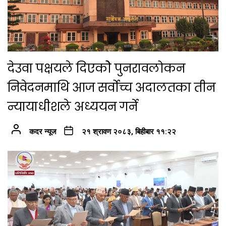
देउवा पक्षयले दिएकोे पुनरावलोकन
निवेदनमाथि आज सर्वोच्च अदालतका तीन
न्यायाधीशले अध्ययन गर्ने
कदर न्यूज
२१ श्रावण २०८३, बिहीबार ११:२२