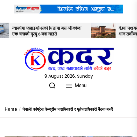
Skip
to
the
content
बस ठोक्किदा
देउवा पक्षयले दिएकोे पुनरावलोकन निवेदनमाथि
आज सर्वोच्च अदालतका तीन न्यायाधीशले
अध्ययन गर्ने
9 August 2026, Sunday
Menu
Home
नेपाली कांग्रेस केन्द्रीय पदाधिकारी र पूर्वपदाधिकारी बैठक बस्दै