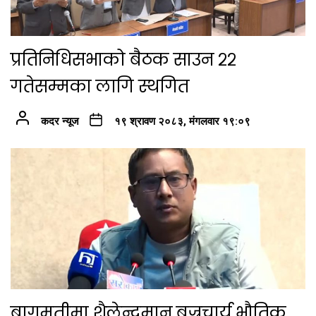
प्रतिनिधिसभाको बैठक साउन २२
गतेसम्मका लागि स्थगित
कदर न्यूज
१९ श्रावण २०८३, मंगलवार १९:०९
बागमतीमा शैलेन्द्रमान बज्रचार्य भौतिक