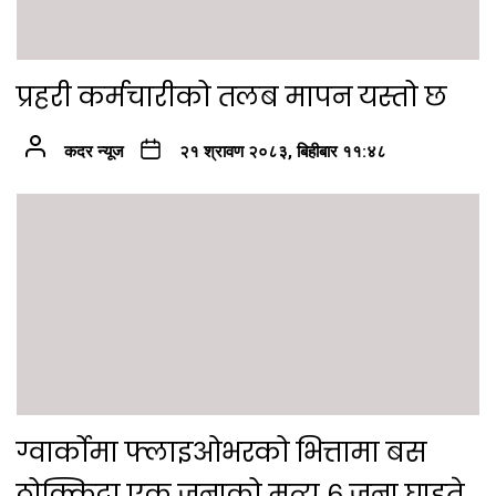
प्रहरी कर्मचारीको तलब मापन यस्तो छ
कदर न्यूज
२१ श्रावण २०८३, बिहीबार ११:४८
ग्वार्कोमा फ्लाइओभरको भित्तामा बस
ठोक्किदा एक जनाको मृत्यु ६ जना घाइते