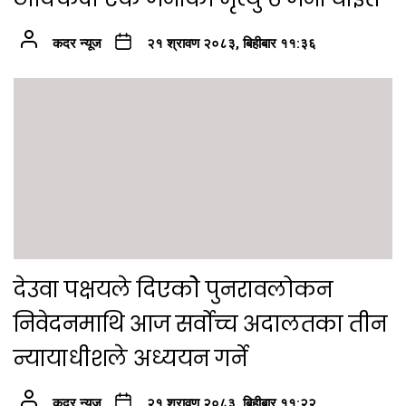
कदर न्यूज
२१ श्रावण २०८३, बिहीबार ११:३६
देउवा पक्षयले दिएकोे पुनरावलोकन
निवेदनमाथि आज सर्वोच्च अदालतका तीन
न्यायाधीशले अध्ययन गर्ने
कदर न्यूज
२१ श्रावण २०८३, बिहीबार ११:२२