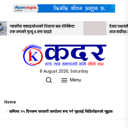
Skip
to
the
content
त्तामा बस ठोक्किदा
देउवा पक्षयले दिएकोे पुनरावलोकन निवेदनमाथि
इते
आज सर्वोच्च अदालतका तीन न्यायाधीशले
अध्ययन गर्ने
8 August 2026, Saturday
Menu
Home
कम्तिमा १५ दिनसम्म सरकारी कार्यालय बन्द गर्न गृहलाई सिडियोहरुको सुझाव