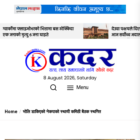
Skip
to
the
content
्किदा
देउवा पक्षयले दिएकोे पुनरावलोकन निवेदनमाथि
आज सर्वोच्च अदालतका तीन न्यायाधीशले
अध्ययन गर्ने
8 August 2026, Saturday
Menu
Home
भोलि डाकिएको नेकपाको स्थायी कमिठी बैठक स्थगित