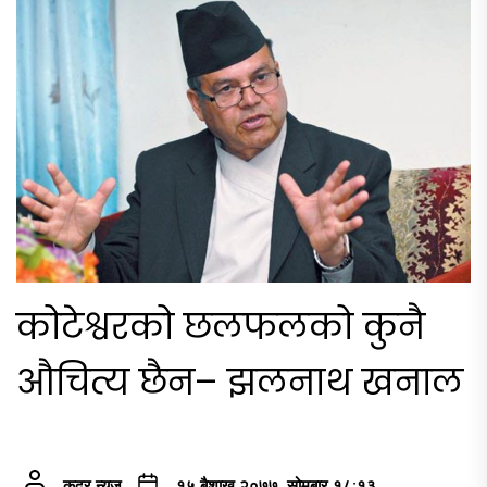
कोटेश्वरको छलफलको कुनै
औचित्य छैन– झलनाथ खनाल
कदर न्यूज
१५ बैशाख २०७७, सोमबार १८:१३