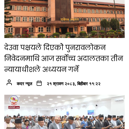
देउवा पक्षयले दिएकोे पुनरावलोकन
निवेदनमाथि आज सर्वोच्च अदालतका तीन
न्यायाधीशले अध्ययन गर्ने
कदर न्यूज
२१ श्रावण २०८३, बिहीबार ११:२२