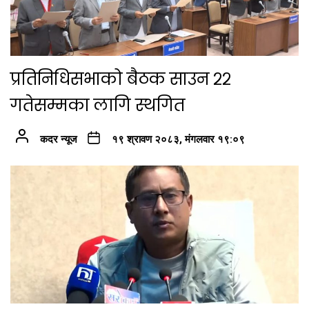
प्रतिनिधिसभाको बैठक साउन २२
गतेसम्मका लागि स्थगित
कदर न्यूज
१९ श्रावण २०८३, मंगलवार १९:०९