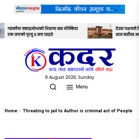
Skip
to
the
content
बस ठोक्किदा
देउवा पक्षयले दिएकोे पुनरावलोकन निवेदनमाथि
आज सर्वोच्च अदालतका तीन न्यायाधीशले
अध्ययन गर्ने
9 August 2026, Sunday
Menu
Home
Threating to jail to Author is criminal act of People