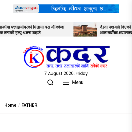
Skip
to
the
content
ठोक्किदा
देउवा पक्षयले दिएकोे पुनरावलोकन निवेदनमाथि
आज सर्वोच्च अदालतका तीन न्यायाधीशले
अध्ययन गर्ने
7 August 2026, Friday
Menu
Home
FATHER