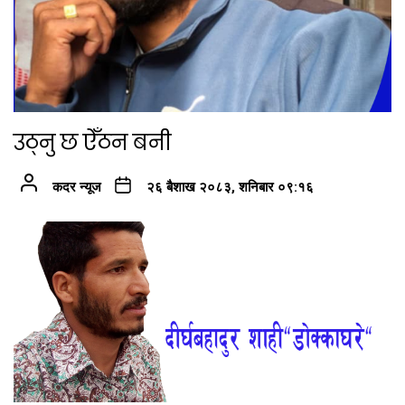
उठ्नु छ ऐँठन बनी
कदर न्यूज
२६ बैशाख २०८३, शनिबार ०९:१६