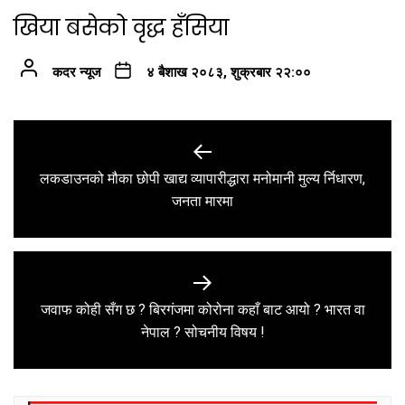
खिया बसेको वृद्ध हँसिया
कदर न्यूज
४ बैशाख २०८३, शुक्रबार २२:००
Post
navigation
लकडाउनको मौका छोपी खाद्य व्यापारीद्धारा मनोमानी मुल्य र्निधारण,
Previous
जनता मारमा
post:
जवाफ कोही सँग छ ? बिरगंजमा कोरोना कहाँ बाट आयो ? भारत वा
Next
नेपाल ? सोचनीय विषय !
post: