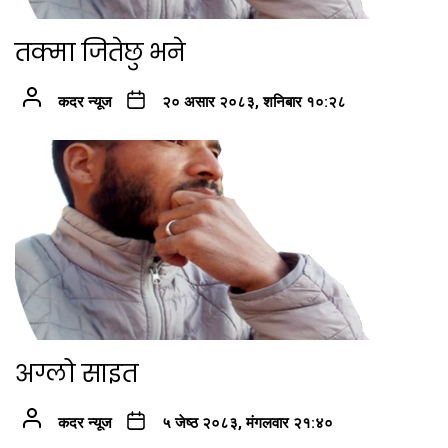
तक्मा जितेछु भने
कदर न्यूज
२० असार २०८३, शनिबार १०:२८
अग्लो साइत
कदर न्यूज
५ जेष्ठ २०८३, मंगलवार २१:४०