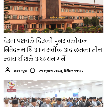
देउवा पक्षयले दिएकोे पुनरावलोकन
निवेदनमाथि आज सर्वोच्च अदालतका तीन
न्यायाधीशले अध्ययन गर्ने
कदर न्यूज
२१ श्रावण २०८३, बिहीबार ११:२२