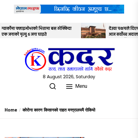
Skip
to
the
content
ठोक्किदा
देउवा पक्षयले दिएकोे पुनरावलोकन निवेदनमाथि
आज सर्वोच्च अदालतका तीन न्यायाधीशले
अध्ययन गर्ने
8 August 2026, Saturday
Menu
Home
कोरोना कारण किसानको राहत मन्त्रालयमै रोकियो