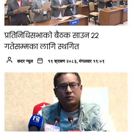
प्रतिनिधिसभाको बैठक साउन २२
गतेसम्मका लागि स्थगित
कदर न्यूज
१९ श्रावण २०८३, मंगलवार १९:०९