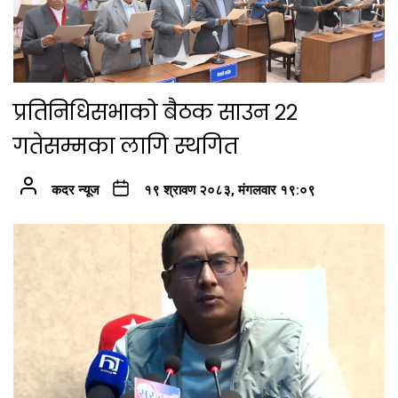
प्रतिनिधिसभाको बैठक साउन २२
गतेसम्मका लागि स्थगित
कदर न्यूज
१९ श्रावण २०८३, मंगलवार १९:०९