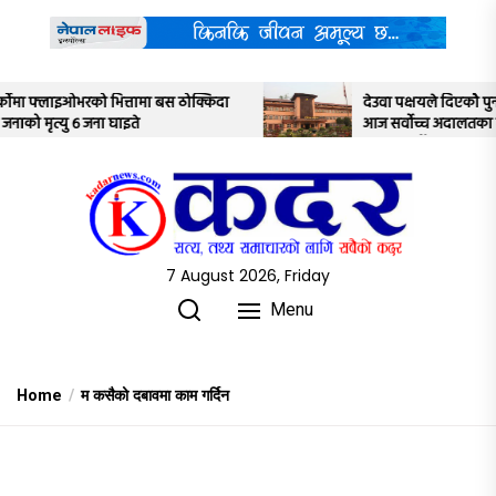
Skip
to
the
content
ठोक्किदा
देउवा पक्षयले दिएकोे पुनरावलोकन निवेदनमाथि
आज सर्वोच्च अदालतका तीन न्यायाधीशले
अध्ययन गर्ने
7 August 2026, Friday
Menu
Home
म कसैको दबावमा काम गर्दिन