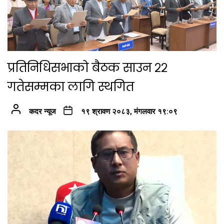
प्रतिनिधिसभाको बैठक साउन २२
गतेसम्मका लागि स्थगित
कदर न्यूज
१९ श्रावण २०८३, मंगलवार १९:०९