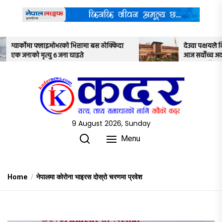
Skip
to
the
content
ठोक्किदा
देउवा पक्षयले दिएकोे पुनरावलोकन निवेदनमाथि
आज सर्वोच्च अदालतका तीन न्यायाधीशले
अध्ययन गर्ने
9 August 2026, Sunday
Menu
Home
नेपालमा कोरोना भाइरस दोस्रो चरणमा प्रवेश