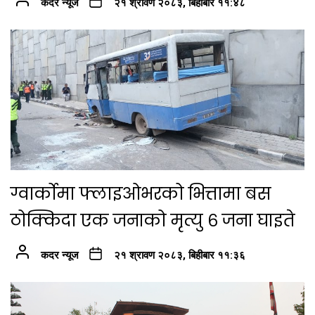
कदर न्यूज
२१ श्रावण २०८३, बिहीबार ११:४८
ग्वार्कोमा फ्लाइओभरको भित्तामा बस
ठोक्किदा एक जनाको मृत्यु ६ जना घाइते
कदर न्यूज
२१ श्रावण २०८३, बिहीबार ११:३६