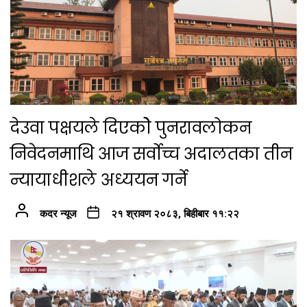
देउवा पक्षयले दिएकोे पुनरावलोकन
निवेदनमाथि आज सर्वोच्च अदालतका तीन
न्यायाधीशले अध्ययन गर्ने
कदर न्यूज
२१ श्रावण २०८३, बिहीबार ११:२२