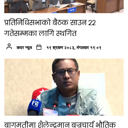
प्रतिनिधिसभाको बैठक साउन २२
गतेसम्मका लागि स्थगित
कदर न्यूज
१९ श्रावण २०८३, मंगलवार १९:०९
बागमतीमा शैलेन्द्रमान बज्रचार्य भौतिक