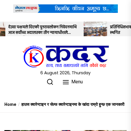
Skip
to
the
content
कन निवेदनमाथि
प्रतिनिधिसभाको बैठक साउन २२ गतेसम्मका लागि
याधीशले
स्थगित
6 August 2026, Thursday
Menu
Home
हाउस क्वारेन्टाइन र सेल्फ क्वारेन्टाइनमा के खांदा राम्रो हुन्छ एक जानकारी