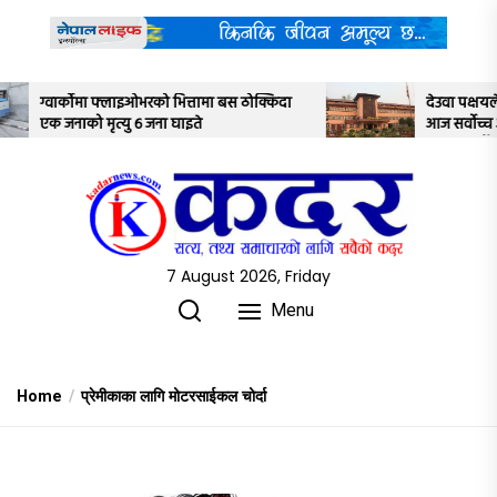
Skip
to
the
content
 बस ठोक्किदा
देउवा पक्षयले दिएकोे पुनरावलोकन निवेदनमाथि
आज सर्वोच्च अदालतका तीन न्यायाधीशले
अध्ययन गर्ने
7 August 2026, Friday
Menu
Home
प्रेमीकाका लागि मोटरसाईकल चोर्दा