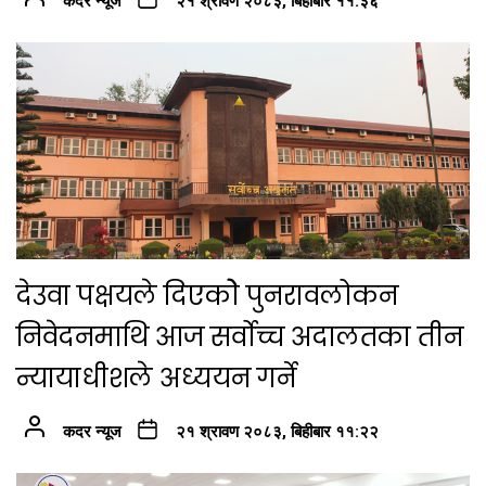
कदर न्यूज
२१ श्रावण २०८३, बिहीबार ११:३६
देउवा पक्षयले दिएकोे पुनरावलोकन
निवेदनमाथि आज सर्वोच्च अदालतका तीन
न्यायाधीशले अध्ययन गर्ने
कदर न्यूज
२१ श्रावण २०८३, बिहीबार ११:२२