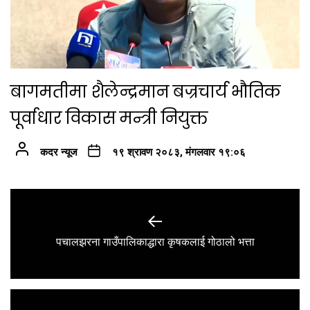
बागमतीमा शैलेन्द्रमान बज्रचार्य भौतिक
पूर्वाधार विकास मन्त्री नियुक्त
कदर न्यूज
१९ श्रावण २०८३, मंगलवार १९:०६
Post
navigation
Previous
पचालझरना गाउँपालिकाद्धारा कृषकलाई गोठालो भत्ता
post: