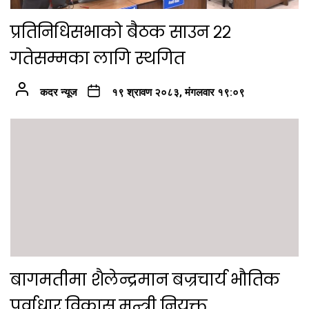
प्रतिनिधिसभाको बैठक साउन २२
गतेसम्मका लागि स्थगित
कदर न्यूज
१९ श्रावण २०८३, मंगलवार १९:०९
बागमतीमा शैलेन्द्रमान बज्रचार्य भौतिक
पूर्वाधार विकास मन्त्री नियुक्त