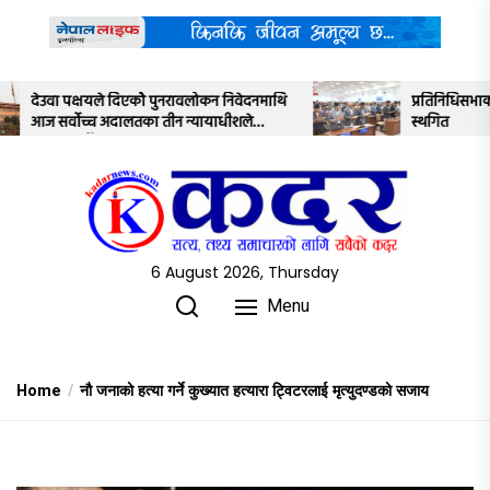
Skip
to
the
content
न निवेदनमाथि
प्रतिनिधिसभाको बैठक साउन २२ गतेसम्मका लागि
ाधीशले
स्थगित
6 August 2026, Thursday
Menu
Home
नौ जनाको हत्या गर्ने कुख्यात हत्यारा ट्विटरलाई मृत्युदण्डको सजाय