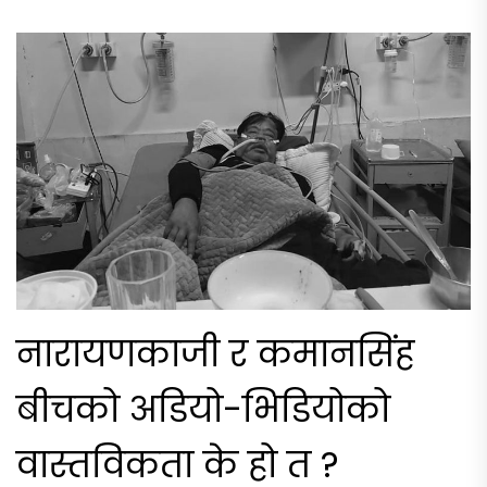
नारायणकाजी र कमानसिंह
बीचको अडियो-भिडियोको
वास्तविकता के हो त ?