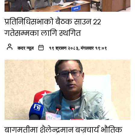
प्रतिनिधिसभाको बैठक साउन २२
गतेसम्मका लागि स्थगित
कदर न्यूज
१९ श्रावण २०८३, मंगलवार १९:०९
बागमतीमा शैलेन्द्रमान बज्रचार्य भौतिक