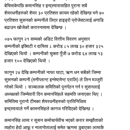
बेचिसकेपछि कमानसिंह र इन्द्रमायासहित पुराना सबै
शेयरधनीहरुको शेयर ३० प्रतिशत कायम रहेको देखिन्छ भने ७०
प्रतिशत सुसनको कम्पनीले लिएर हाइड्रो प्रोजेक्टलाई अगाडि
बढाउन खोजेको करारनामामा देखिन्छ ।
०७५ फागुन २१ सम्मको अडिट वित्तीय विवरण अनुसार
कम्पनीको इक्विटी र दायित्व ८ करोड ८५ लाख ३० हजार ३२५
देखिएको थियो । कम्पनीको चुक्ता पुँजी ७ करोड ६४ लाख १३
हजार ९०० देखिएको थियो ।
फागुन २४ देखि कम्पनीको नाफा घाटा, ऋण धन सबैको जिम्मा
सुसनको कम्पनी (मनीप्लान्ट इन्भेष्टमेन्ट प्रालि) ले लिन मञ्जुरी
गरेको थियो । सञ्चालक समितिको पुनर्गठन गर्न र सुसनलाई
अध्यक्षको जिम्मेवारी दिन कमानसिंहले सहमति जनाएका थिए ।
समितिमा पुरानो टीमका शेयरधनीहरुको प्रतिनिधित्व
इन्द्रमायाले गर्ने कामनसिंहले कागज गरिदिएको देखिन्छ ।
कमानसिंह लामा र सुसन कर्माचार्यवीच भएको करार सम्झौताको
व्यहोरा हेर्दा आफू र नातागोतालाई समेत ऋणमा डुबाएका लामाकै