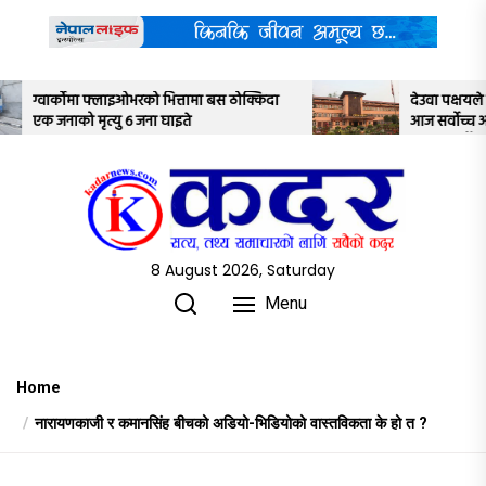
Skip
to
the
content
ामा बस ठोक्किदा
देउवा पक्षयले दिएकोे पुनरावलोकन निवेदनमाथि
आज सर्वोच्च अदालतका तीन न्यायाधीशले
अध्ययन गर्ने
8 August 2026, Saturday
Menu
Home
नारायणकाजी र कमानसिंह बीचको अडियो-भिडियोको वास्तविकता के हो त ?