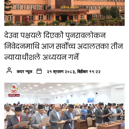
देउवा पक्षयले दिएकोे पुनरावलोकन
निवेदनमाथि आज सर्वोच्च अदालतका तीन
न्यायाधीशले अध्ययन गर्ने
कदर न्यूज
२१ श्रावण २०८३, बिहीबार ११:२२