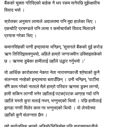
बैंकको चुक्ता गरिदिएको बाहेक नै थप रकम मागेपछि दुईपक्षवीच
विवाद भयो ।
स्रोतका अनुसार लामाले अदालतमा पनि मुद्दा हालेका थिए ।
एकचोटि प्रचण्डले पनि लामा र कर्माचार्यको विवाद मिलाउने
प्रयास गरेका थिए ।
कमानसिंहकी पत्नी इन्द्रमाया भन्छिन्, ‘सुसनले बैंकको दुई करोड
ऋण तिरिदिइसक्नुभयो, अहिले हाम्रो जग्गाजमीन उक्सिइसकेको
छ । ऋणमा डुबेका हामीलाई उहाँले उद्धार गर्नुभयो ।’
यो आर्थिक कारोबारमा नेकपा नेता नारायणकाजी श्रेष्ठको कुनै
संलग्नता नरहेको इन्द्रमाया बताउँछिन् । उनी भन्छिन्, ‘पार्टीमा
सँगै काम गरेको नाताले मैले हाम्रो परिवार ऋणमा डुक्न लाग्यो,
हामी सकिन लाग्यौं भनेर उहाँलाई पटक(पटक आग्रह गर्दा पनि
उहाँले यस्तो कुरा मलाई नभन, भन्नुभएको थियो । पछि हामीलाई
झगडा नगरी मिलेर काम गर भन्नुभएको थियो । यो लेनदेनमा
उहाँको कुनै संलग्नता छैन ।
त्यो सार्वजनिक भएको अडियो(भिडियोमा पनि नारायणकाजीले