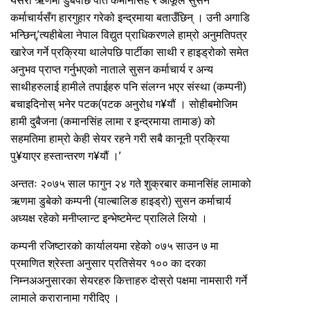
यसरी ऋणमा डुबेपछि पति कमानसिंह र आफूले सुसन
कर्माचार्यसँग हारगुहार गरेको इन्द्रमाया बताउँछिन् । उनी अगाडि
भन्छिन्,’त्यहीबेला नेपाल विद्युत प्राधिकरणले हाम्रो अनुमतिपत्र
खारेज गर्ने प्रक्रिया थालेपछि पार्टीका साथी र हाइड्रोको समेत
अनुभव प्राप्त गर्नुभएको नाताले सुसन कर्माचार्य र अन्य
साथीहरुलाई हामीले तपाईहरु पनि संलग्न भएर संस्था (कम्पनी)
बचाइदिनोस् भनेर पटक(पटक अनुरोध ग¥यौं । सोहीबमोजिम
हामी दुबैजना (कमानसिंह लामा र इन्द्रमाया तामाङ) को
सहमतिमा हाम्रो केही सेयर रहने गरी सबै कानूनी प्रक्रिया
पु¥याएर हस्तान्तरण ग¥यौं ।’
अन्ततः २०७५ साल फागुन २४ गते शुक्रबार कमानसिंह लामाको
ऋणमा डुबेको कम्पनी (याल्बालिङ हाइड्रो) सुसन कर्माचार्य
अध्यक्ष रहेको मनीप्लान्ट इन्भेष्टमेन्ट प्रालिले लियो ।
कम्पनी रजिष्टारको कार्यालयमा रहेको ०७५ साउन ७ मा
प्रमाणित श्रेस्ता अनुसार प्रतिसेयर १०० का दरका
निम्नअअनुसारका सेयरहरु कित्ताहरु दोस्रो पक्षमा नामसारी गर्ने
लामाले करारानामा गरीदिए ।