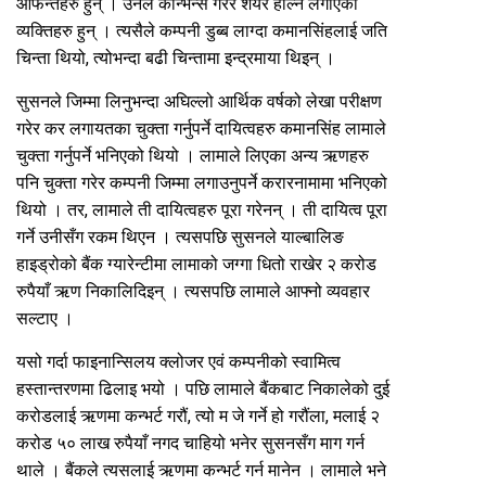
आफन्तहरु हुन् । उनैले कन्भिन्स गरेर शेयर हाल्न लगाएका
व्यक्तिहरु हुन् । त्यसैले कम्पनी डुब्ब लाग्दा कमानसिंहलाई जति
चिन्ता थियो, त्योभन्दा बढी चिन्तामा इन्द्रमाया थिइन् ।
सुसनले जिम्मा लिनुभन्दा अघिल्लो आर्थिक वर्षको लेखा परीक्षण
गरेर कर लगायतका चुक्ता गर्नुपर्ने दायित्वहरु कमानसिंह लामाले
चुक्ता गर्नुपर्ने भनिएको थियो । लामाले लिएका अन्य ऋणहरु
पनि चुक्ता गरेर कम्पनी जिम्मा लगाउनुपर्ने करारनामामा भनिएको
थियो । तर, लामाले ती दायित्वहरु पूरा गरेनन् । ती दायित्व पूरा
गर्ने उनीसँग रकम थिएन । त्यसपछि सुसनले याल्बालिङ
हाइड्रोको बैंक ग्यारेन्टीमा लामाको जग्गा धितो राखेर २ करोड
रुपैयाँ ऋण निकालिदिइन् । त्यसपछि लामाले आफ्नो व्यवहार
सल्टाए ।
यसो गर्दा फाइनान्सिलय क्लोजर एवं कम्पनीको स्वामित्व
हस्तान्तरणमा ढिलाइ भयो । पछि लामाले बैंकबाट निकालेको दुई
करोडलाई ऋणमा कन्भर्ट गरौं, त्यो म जे गर्ने हो गरौंला, मलाई २
करोड ५० लाख रुपैयाँ नगद चाहियो भनेर सुसनसँग माग गर्न
थाले । बैंकले त्यसलाई ऋणमा कन्भर्ट गर्न मानेन । लामाले भने