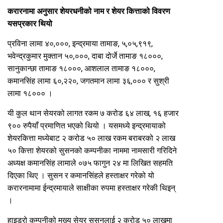
करारनामा अनुसार शेयरधनीको नाम र शेयर कित्ताको विवरण
यसप्रकार थियो
प्रविना लामा ४०,०००, इन्द्रमाया तामाङ, ५,०५,९१९,
भवेन्द्रकुमार मुक्तान ५०,०००, दाबा दोर्जे तामाङ १८०००,
सानुकान्छा तामाङ १८०००, आशलाल तामाङ १८०००,
कमानसिंह लामा ६०,२२०, जगतमान लामा ३६,००० र सुश्री
लामा १८००० ।
यी कुल थान सेयरको लागत रकम ७ करोड ६४ लाख, १६ हजार
९०० रुपैयाँ प्रमाणित भएको थियो । यसमध्ये इन्द्रमायाको
शेयरकित्ता मध्येबाट २ करोड ५० लाख रकम बराबरको २ लाख
५० कित्ता शेयरको सुसनको कम्पनीका नाममा नामसारी गरिदिने
अध्यक्ष कमानसिंह लामाले ०७५ फागुन २४ मा लिखित सहमति
दिएका थिए । सुसन र कमानसिंहले हस्ताक्षर गरेको यो
करारनामामा ईन्द्रमायाले साक्षीका रुपमा हस्ताक्षर गरेकी थिइन्
।
हाइड्रो कम्पनीको मुख्य सेयर सुसनलाई २ करोड ५० लाखमा