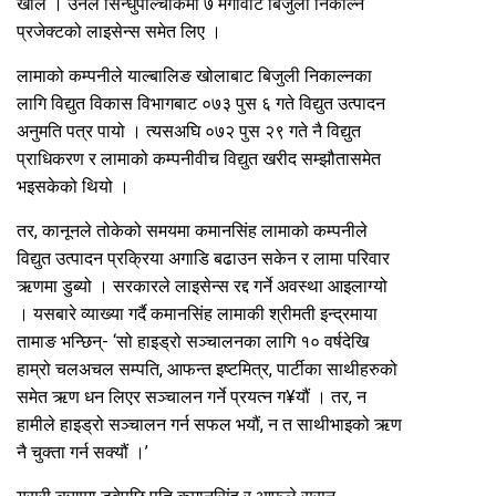
खोले । उनले सिन्धुपाल्चोकमा ७ मेगावाट बिजुली निकाल्ने
प्रजेक्टको लाइसेन्स समेत लिए ।
लामाको कम्पनीले याल्बालिङ खोलाबाट बिजुली निकाल्नका
लागि विद्युत विकास विभागबाट ०७३ पुस ६ गते विद्युत उत्पादन
अनुमति पत्र पायो । त्यसअघि ०७२ पुस २९ गते नै विद्युत
प्राधिकरण र लामाको कम्पनीवीच विद्युत खरीद सम्झौतासमेत
भइसकेको थियो ।
तर, कानूनले तोकेको समयमा कमानसिंह लामाको कम्पनीले
विद्युत उत्पादन प्रक्रिया अगाडि बढाउन सकेन र लामा परिवार
ऋणमा डुब्यो । सरकारले लाइसेन्स रद्द गर्ने अवस्था आइलाग्यो
। यसबारे व्याख्या गर्दै कमानसिंह लामाकी श्रीमती इन्द्रमाया
तामाङ भन्छिन्- ‘सो हाइड्रो सञ्चालनका लागि १० वर्षदेखि
हाम्रो चलअचल सम्पति, आफन्त इष्टमित्र, पार्टीका साथीहरुको
समेत ऋण धन लिएर सञ्चालन गर्ने प्रयत्न ग¥यौं । तर, न
हामीले हाइड्रो सञ्चालन गर्न सफल भयौं, न त साथीभाइको ऋण
नै चुक्ता गर्न सक्यौं ।’