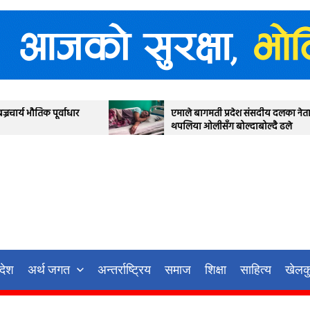
एमाले बागमती प्रदेश संसदीय दलका नेता जगन्नाथ
थपलिया ओलीसँग बोल्दाबोल्दै ढले
रदेश
अर्थ जगत
अन्तर्राष्ट्रिय
समाज
शिक्षा
साहित्य
खेलक