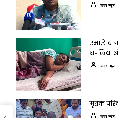
कदर न्यूज
एमाले बाग
थपलिया ओल
कदर न्यूज
मृतक परिव
कदर न्यूज