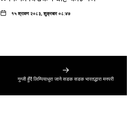
१५ श्रावण २०८३, शुक्रबार ०८:४७
Next
गुन्जी हुँदै लिम्पियाधुरा जाने सडक सडक भारतद्धारा मनपरी
post: