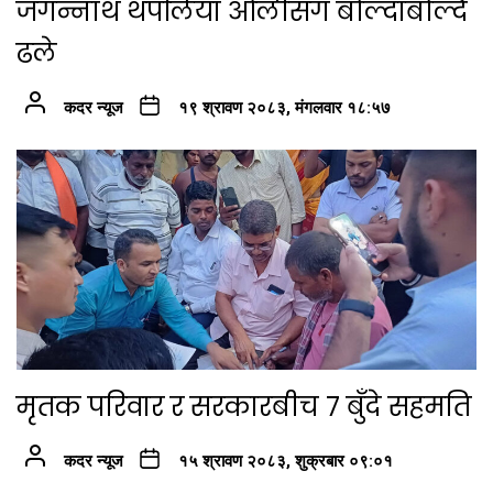
जगन्नाथ थपलिया ओलीसँग बोल्दाबोल्दै
ढले
कदर न्यूज
१९ श्रावण २०८३, मंगलवार १८:५७
मृतक परिवार र सरकारबीच ७ बुँदे सहमति
कदर न्यूज
१५ श्रावण २०८३, शुक्रबार ०९:०१