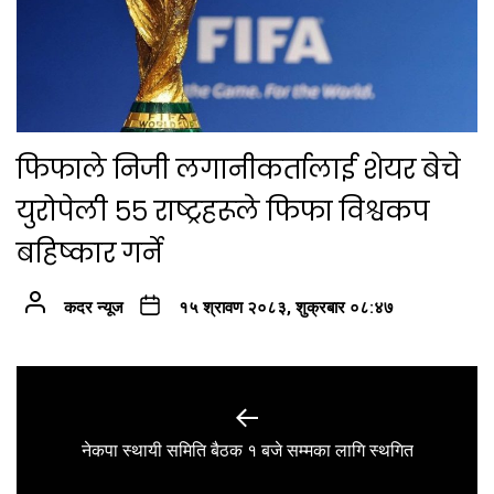
फिफाले निजी लगानीकर्तालाई शेयर बेचे
युरोपेली ५५ राष्ट्रहरूले फिफा विश्वकप
बहिष्कार गर्ने
कदर न्यूज
१५ श्रावण २०८३, शुक्रबार ०८:४७
Post
navigation
Previous
नेकपा स्थायी समिति बैठक १ बजे सम्मका लागि स्थगित
post: