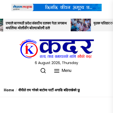
Skip
to
the
content
य दलका नेता जगन्नाथ
मृतक परिवार र सरकारबीच ७ बुँदे सहमति
दै ढले
6 August 2026, Thursday
Menu
Home
वीपीले तय गरेको बाटोमा पार्टी अगाडि बढिराखेको छु