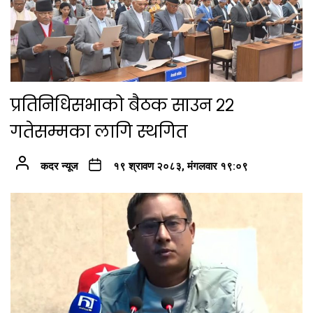
प्रतिनिधिसभाको बैठक साउन २२
गतेसम्मका लागि स्थगित
कदर न्यूज
१९ श्रावण २०८३, मंगलवार १९:०९