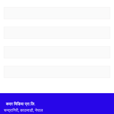
कदर मिडिया प्रा.लि.
चन्द्रागिरी, काठमाडौ, नेपाल