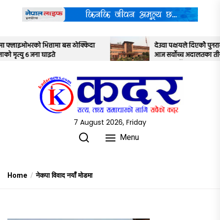
Skip
to
the
content
्किदा
देउवा पक्षयले दिएकोे पुनरावलोकन निवेदनमाथि
आज सर्वोच्च अदालतका तीन न्यायाधीशले
अध्ययन गर्ने
7 August 2026, Friday
Menu
Home
नेकपा विवाद नयाँ मोडमा