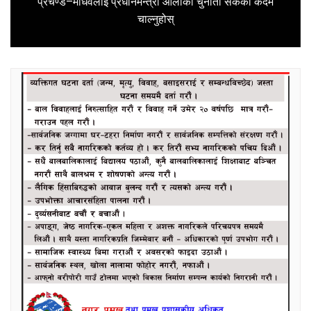
प्रचण्ड–माधवलाई प्रधानमन्त्री ओलीको चुनौती सकेको कदम
Next
चाल्नुहोस्
post: