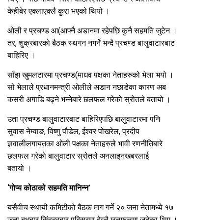
केहीबेर एक्लाएक्लै कुरा भएको थियो ।
ओली र प्रचण्ड आ(आफ्नै अडानमा रहेपछि कुनै सहमति जुटेन ।
तर, शुक्रबारको बैठक स्थगन नगर्ने भन्दै प्रचण्ड बालुवाटारबाट
बाहिरिए ।
साँझ खुमलटारमा प्रचण्ड(माधव पक्षका नेताहरुको भेला भयो ।
सो भेलाले प्रधानमन्त्री ओलीले अडान नछाडेका कारण अब
कसरी अगाडि बढ्ने भन्नेबारे छलफल गरेको स्रोतले बतायो ।
उता प्रचण्ड बालुवाटारबाट बाहिरिएपछि बालुवाटारमा पनि
सुवास नेम्वाङ, विष्णु पौडेल, ईश्वर पोखरेल, प्रदीप
ज्ञवालीलगायतका ओली पक्षका नेताहरुले भावी रणनीतिबारे
छलफल गरेको बालुवाटार स्रोतले अनलाइनखबरलाई
बतायो ।
‘गोप्य कोठाको सहमति मानिन्न’
यसैवीच स्थायी कमिटीको बैठक माग गर्ने २० जना नेतामध्ये १७
जना बुधबार सिंहदरबार परिसरमा बेग्लै छलफलमा जुटेका थिए ।