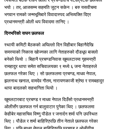
त्यसयता बैठक रोकेर ओली र प्रचण्डवीच पटक(पटक छलफल
भयो । तर, आजसम्म सहमति जुट्न सकेन । बरु यसवीचमा
भगवान रामको जन्मभूमिबारे विवादास्पद अभिव्यक्ति दिएर
प्रधानमन्त्री ओली थप विवादमा तानिए ।
दिनभरिको सघन छलफल
स्थायी कमिटी बैठकको अघिल्लो दिन विहीबार बिहानैदेखि
समस्याको निकास खोज्नका लागि नेताहरुको दौडधूप बाक्लो
बनेको थियो । बिहानै प्रचण्डनिवास खुमलटारमा गृहमन्त्री
रामहादुर थापा समेत सचिवालयका ९ मध्ये ६ जना नेताहरुले
छलफल गरेका थिए । सो छलफलमा प्रचण्ड, माधव नेपाल,
झलनाथ खनाल, वामदेव गौतम, नारायणकाजी श्रेष्ठ र रामबहादुर
थापा बादलको सहभागिता थियो ।
खुमलटारबाट प्रचण्ड र माधव नेपाल दिउँसो प्रधानमन्त्री
ओलीसँग छलफल गर्न बालुवाटार पुगेका थिए । छलफलमा
केहीबेर महासचिव विष्णु पौडेल र जनार्दन शर्मा पनि उपस्थित
थिए । पौडेल र शर्मा बाहिरिएपछि तीन नेताले छलफल गरेका
थिए । पछि माधव नेपाल बाहिरिएपछि प्रचण्ड र ओलीवीच