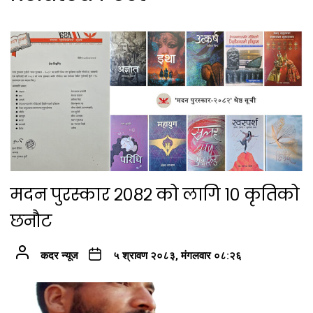
मदन पुरस्कार २०८२ को लागि १० कृतिको
छनौट
कदर न्यूज
५ श्रावण २०८३, मंगलवार ०८:२६