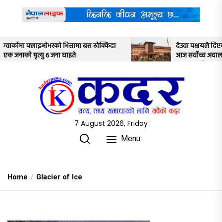
Skip
to
the
content
 ठोक्किदा
देउवा पक्षयले दिएकोे पुनरावलोकन निवेदनमाथि
आज सर्वोच्च अदालतका तीन न्यायाधीशले
अध्ययन गर्ने
7 August 2026, Friday
Menu
Home
Glacier of Ice