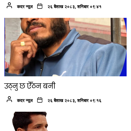
कदर न्यूज
२६ बैशाख २०८३, शनिबार ०९:४१
उठ्नु छ ऐँठन बनी
कदर न्यूज
२६ बैशाख २०८३, शनिबार ०९:१६