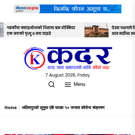
Skip
to
the
content
ठोक्किदा
देउवा पक्षयले दिएकोे पुनरावलोकन निवेदनमाथि
आज सर्वोच्च अदालतका तीन न्यायाधीशले
अध्ययन गर्ने
7 August 2026, Friday
Menu
Home
ललितपुरको लुभुमा एकै घरका १० जनामा कोरोना संक्रमण