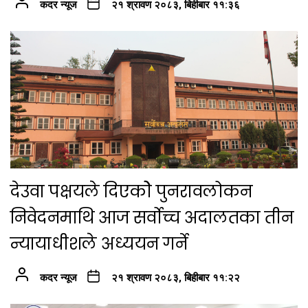
कदर न्यूज
२१ श्रावण २०८३, बिहीबार ११:३६
देउवा पक्षयले दिएकोे पुनरावलोकन
निवेदनमाथि आज सर्वोच्च अदालतका तीन
न्यायाधीशले अध्ययन गर्ने
कदर न्यूज
२१ श्रावण २०८३, बिहीबार ११:२२